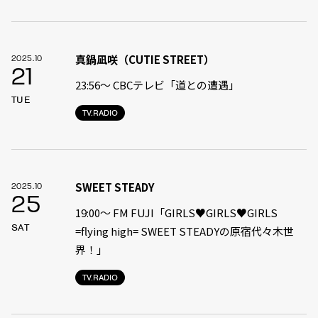
真鍋凪咲（CUTIE STREET）
2025.10
21
23:56〜 CBCテレビ「道との遭遇」
TUE
TV.RADIO
SWEET STEADY
2025.10
25
19:00〜 FM FUJI「GIRLS♥GIRLS♥GIRLS
SAT
=flying high= SWEET STEADYの原宿代々木世
界！」
TV.RADIO