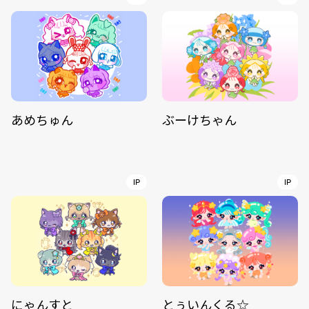
あめちゅん
ぶーけちゃん
IP
IP
にゃんすと
とぅいんくる☆