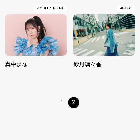
MODEL/TALENT
ARTIST
真中まな
砂月凜々香
1
2