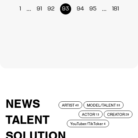
...
...
1
91
92
93
94
95
181
NEWS
ARTIST
MODEL/TALENT
40
33
ACTOR
CREATOR
TALENT
13
29
YouTuber/TikToker
4
SOLUTION