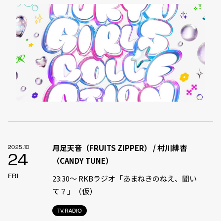
月足天音（FRUITS ZIPPER） / 村川緋杏
2025.10
24
（CANDY TUNE）
FRI
23:30〜 RKBラジオ「あまねきのねえ、聞い
て？」（仮）
TV.RADIO