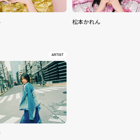
ル
松本かれん
ARTIST
香