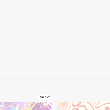
S
TALENT