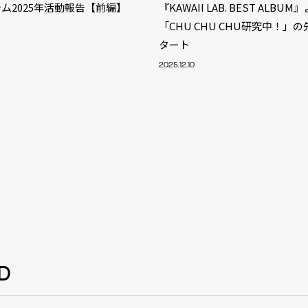
ム2025年活動報告【前編】
『KAWAII LAB. BEST ALBU
「CHU CHU CHU研究中！」
タート
2025.12.10
S
D
ARTIST
MODEL/T
40
ACTOR
13