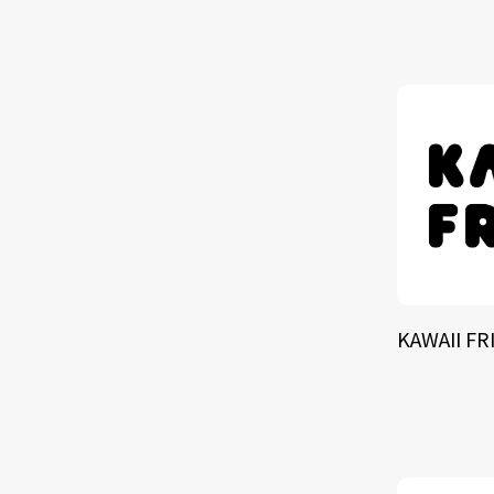
TALE
SOLU
BRA
KAWAII FR
SCHEDULE
ABOUT