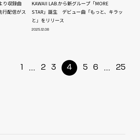
M』より収録曲
KAWAII LAB.から新グループ「MORE
の先行配信がス
STAR」誕生 デビュー曲「もっと、キラッ
と」をリリース
2025.12.08
...
...
1
2
3
4
5
6
25
ALENT
33
CREATOR
29