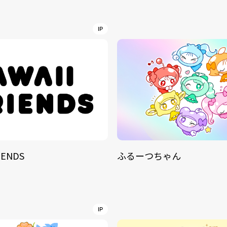
NT
YouTuber/TikToke
IP
TION
ND
IENDS
ふるーつちゃん
ADDRES
PHAROS 
COMPANY PROFILE
Shibuya-
IP