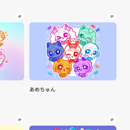
r
4
IP
IP
CONTACT
あめちゅん
S
Jingumae, 2-26-8 Jingumae,
ku, Tokyo, Japan 150-0001
IP
IP