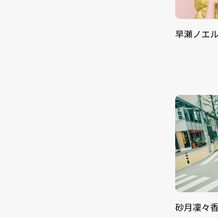
早瀬ノエ
砂月凜々