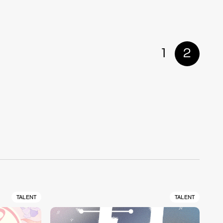
1
2
TALENT
TALENT