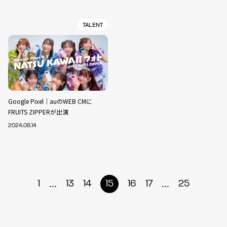
TALENT
Google Pixel｜auのWEB CMに
FRUITS ZIPPERが出演
2024.08.14
...
...
1
13
14
15
16
17
25