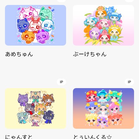
あめちゅん
ぶーけちゃん
IP
IP
にゃんすと
とぅいんくる☆