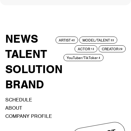
NEWS
ARTIST
MODEL/TALENT
40
33
ACTOR
CREATOR
TALENT
13
29
YouTuber/TikToker
4
SOLUTION
BRAND
SCHEDULE
ABOUT
COMPANY PROFILE