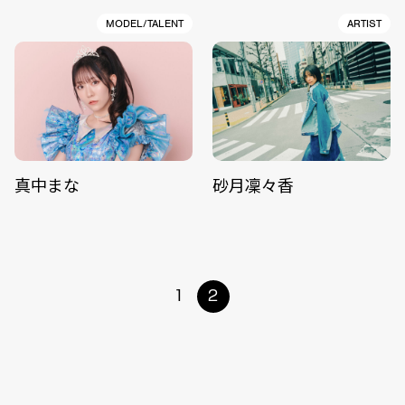
MODEL/TALENT
ARTIST
真中まな
砂月凜々香
1
2