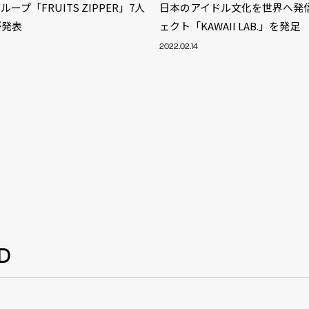
ープ「FRUITS ZIPPER」7人
日本のアイドル文化を世界へ発
が発表
ェクト「KAWAII LAB.」を発足
2022.02.14
D
S
ARTIST
MODEL/T
40
ACTOR
13