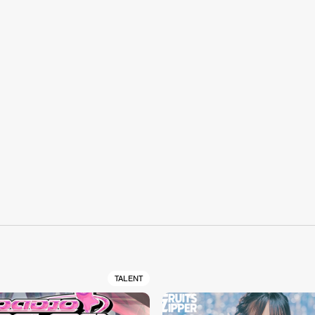
S
TALENT