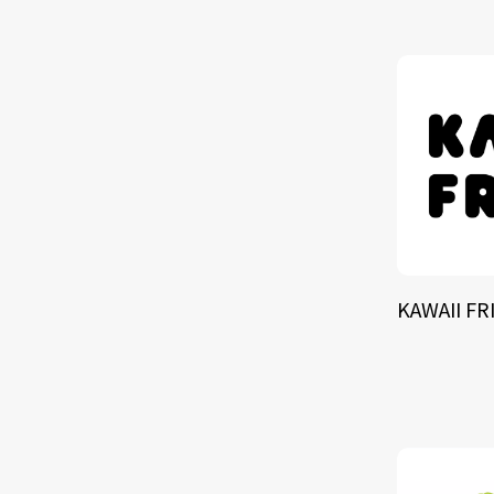
TALE
SOLU
BRA
KAWAII FR
SCHEDULE
ABOUT