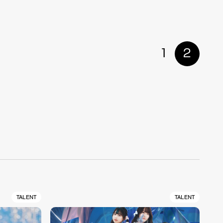
1
2
TALENT
TALENT