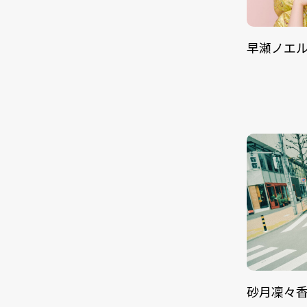
早瀬ノエ
砂月凜々