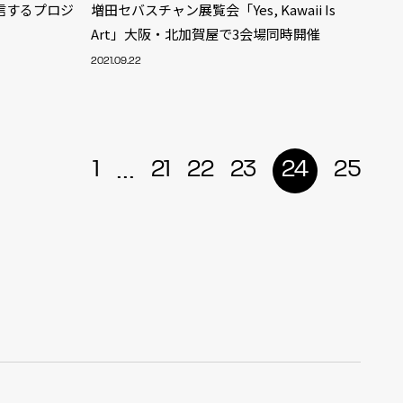
信するプロジ
増田セバスチャン展覧会「Yes, Kawaii Is
Art」大阪・北加賀屋で3会場同時開催
2021.09.22
...
1
21
22
23
24
25
ALENT
33
CREATOR
29