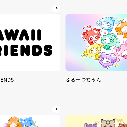
NT
IP
YouTuber/TikToke
TION
ND
IENDS
ふるーつちゃん
ADDRES
PHAROS 
COMPANY PROFILE
Shibuya-
IP