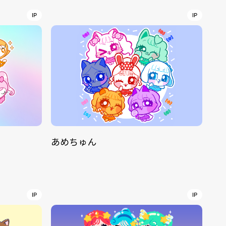
IP
IP
r
4
CONTACT
あめちゅん
S
Jingumae, 2-26-8 Jingumae,
ku, Tokyo, Japan 150-0001
IP
IP