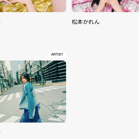
ル
松本かれん
ARTIST
香