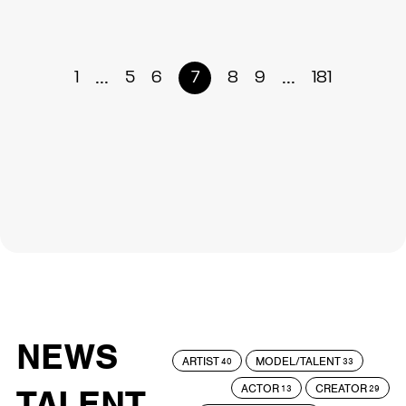
...
...
1
5
6
7
8
9
181
NEWS
ARTIST
MODEL/TALENT
40
33
ACTOR
CREATOR
TALENT
13
29