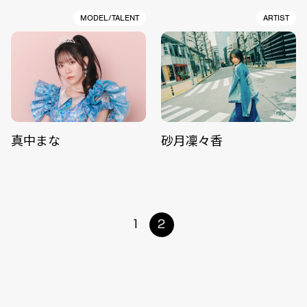
MODEL/TALENT
ARTIST
真中まな
砂月凜々香
1
2