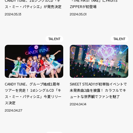
CANDY TUNE、1stシングルCD「キ
「THE FIRST TAKE」にFRUITS
ス・ミー・パティシエ」が発売決定
ZIPPERが初登場
2024.05.13
2024.05.01
TALENT
TALENT
CANDY TUNE、グループ結成1周年
SWEET STEADYが初単独イベントで
ツアーを完走！ 1stシングルCD「キ
未発表曲2曲を披露！ カラフルでキ
ス・ミー・パティシエ」今夏リリー
ュートな世界観でファンを魅了
ス決定
2024.04.14
2024.04.27