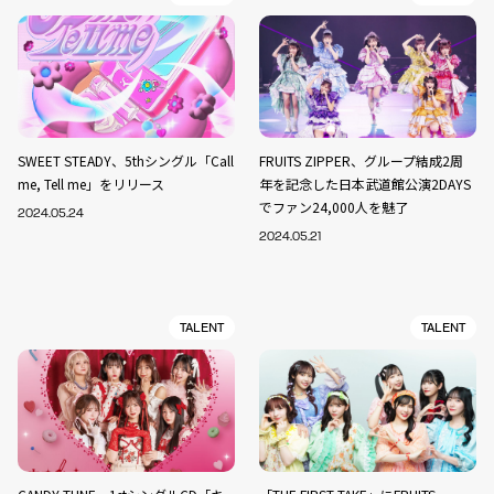
SWEET STEADY、5thシングル「Call
FRUITS ZIPPER、グループ結成2周
me, Tell me」をリリース
年を記念した日本武道館公演2DAYS
でファン24,000人を魅了
2024.05.24
2024.05.21
TALENT
TALENT