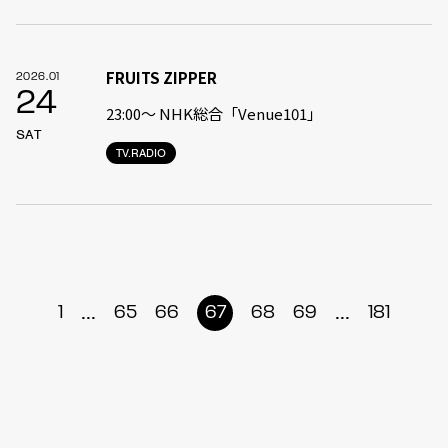
FRUITS ZIPPER
2026.01
24
23:00〜 NHK総合「Venue101」
SAT
TV.RADIO
...
...
1
65
66
67
68
69
181