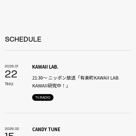
SCHEDULE
KAWAII LAB.
2026.01
22
21:30〜 ニッポン放送「有楽町KAWAII LAB.
THU
KAWAII研究中！」
TV.RADIO
CANDY TUNE
2026.02