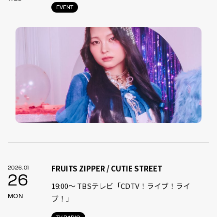
EVENT
FRUITS ZIPPER / CUTIE STREET
2026.01
26
19:00〜 TBSテレビ「CDTV！ライブ！ライ
MON
ブ！」