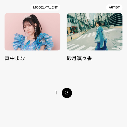
MODEL/TALENT
ARTIST
真中まな
砂月凜々香
1
2