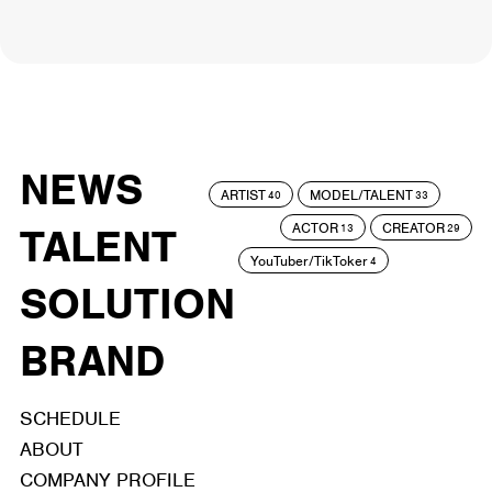
NEWS
ARTIST
MODEL/TALENT
40
33
ACTOR
CREATOR
TALENT
13
29
YouTuber/TikToker
4
SOLUTION
BRAND
SCHEDULE
ABOUT
COMPANY PROFILE