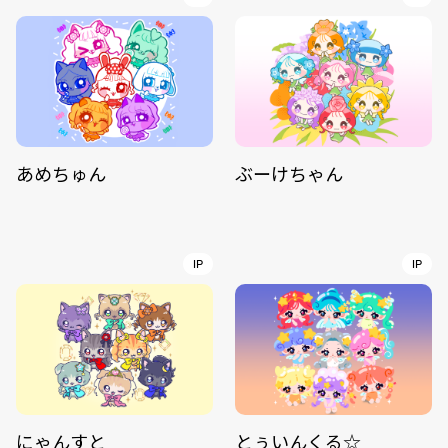
あめちゅん
ぶーけちゃん
IP
IP
にゃんすと
とぅいんくる☆