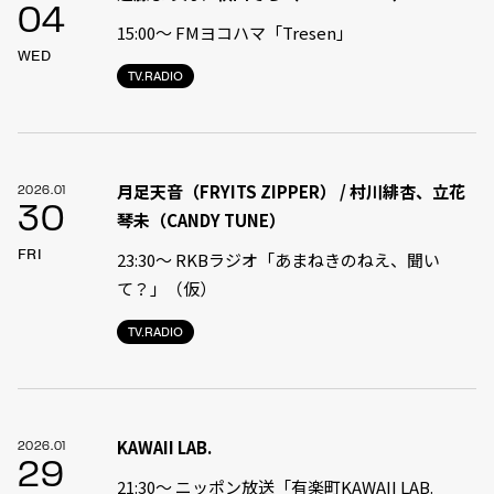
04
15:00〜 FMヨコハマ「Tresen」
WED
TV.RADIO
月足天音（FRYITS ZIPPER） / 村川緋杏、立花
2026.01
30
琴未（CANDY TUNE）
FRI
23:30〜 RKBラジオ「あまねきのねえ、聞い
て？」（仮）
TV.RADIO
KAWAII LAB.
2026.01
29
21:30〜 ニッポン放送「有楽町KAWAII LAB.