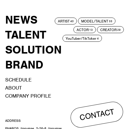
NEWS
ARTIST
MODEL/TALENT
40
33
ACTOR
CREATOR
TALENT
13
29
YouTuber/TikToker
4
SOLUTION
BRAND
SCHEDULE
ABOUT
COMPANY PROFILE
CONTACT
ADDRESS
PHAROS Jingumae, 2-26-8 Jingumae,