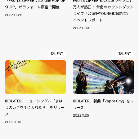
「FRUITS ZIPPER Valentine POP UP
FRUITS ZIPPER 初の台湾ライブに7
SHOP」がラフォーレ原宿で開催
万人が熱狂！ 台南のカウントダウン
ライブ「台南好YOUNG耶誕跨年」
2023.01.25
イベントレポート
2023.01.05
TALENT
TALENT
IDOLATER、ニューシングル「まほ
IDOLATER、新曲「Vapor City」をリ
うのカギを手に入れたら」をリリー
リース
ス
2022.11.25
2022.12.16