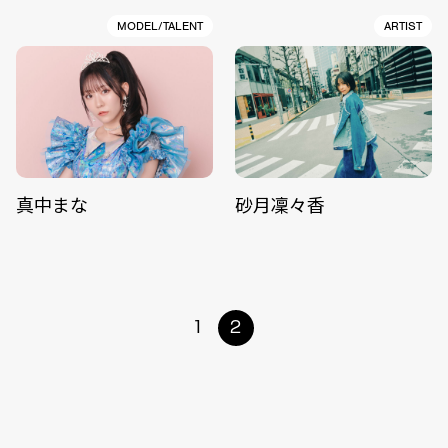
MODEL/TALENT
ARTIST
真中まな
砂月凜々香
1
2