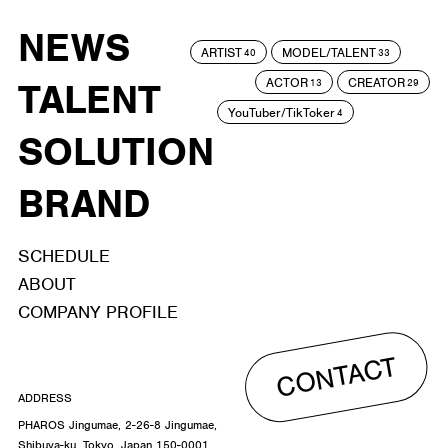
NEWS
ARTIST
MODEL/TALENT
40
33
ACTOR
CREATOR
TALENT
13
29
YouTuber/TikToker
4
SOLUTION
BRAND
SCHEDULE
ABOUT
COMPANY PROFILE
CONTACT
ADDRESS
PHAROS Jingumae, 2-26-8 Jingumae,
Shibuya-ku, Tokyo, Japan 150-0001