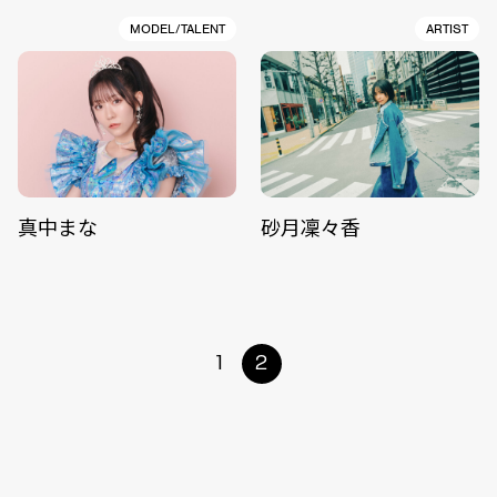
MODEL/TALENT
ARTIST
真中まな
砂月凜々香
1
2