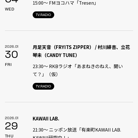
15:00〜 FMヨコハマ「Tresen」
WED
TV.RADIO
月足天音（FRYITS ZIPPER） / 村川緋杏、立花
2026.01
30
琴未（CANDY TUNE）
FRI
23:30〜 RKBラジオ「あまねきのねえ、聞い
て？」（仮）
TV.RADIO
KAWAII LAB.
2026.01
29
21:30〜 ニッポン放送「有楽町KAWAII LAB.
THU
KAWAII研究中！」