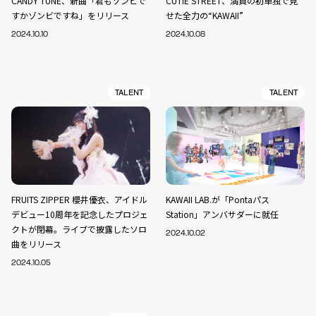
CANDY TUNE、新曲「君もゾンビで
CUTIE STREET、満員の初単独で見
すかゾンビですね」をリリース
せた全力の“KAWAII”
2024.10.10
2024.10.08
TALENT
TALENT
FRUITS ZIPPER 櫻井優衣、アイドル
KAWAII LAB.が「Pontaパス
デビュー10周年を記念したプロジェ
Station」アンバサダーに就任
クトが閉幕。ライブで披露したソロ
2024.10.02
曲をリリース
2024.10.05