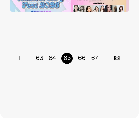
...
...
1
63
64
65
66
67
181