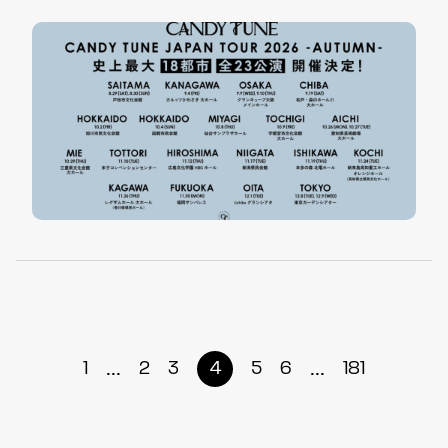
...
...
1
2
3
4
5
6
181