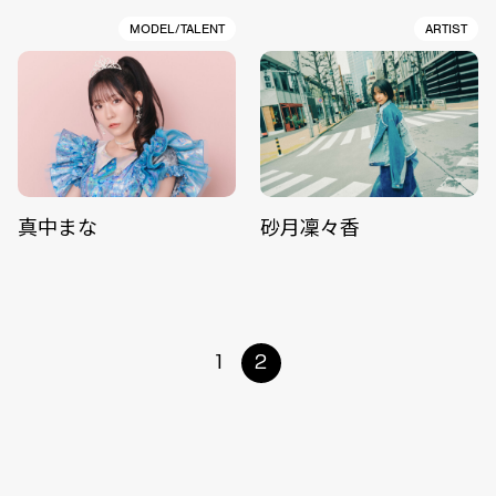
MODEL/TALENT
ARTIST
真中まな
砂月凜々香
1
2