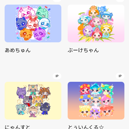
あめちゅん
ぶーけちゃん
IP
IP
にゃんすと
とぅいんくる☆