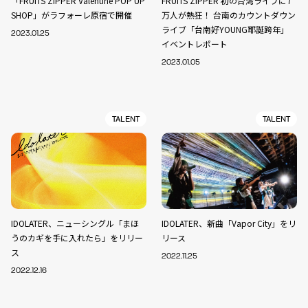
「FRUITS ZIPPER Valentine POP UP
FRUITS ZIPPER 初の台湾ライブに7
SHOP」がラフォーレ原宿で開催
万人が熱狂！ 台南のカウントダウン
ライブ「台南好YOUNG耶誕跨年」
2023.01.25
イベントレポート
2023.01.05
TALENT
TALENT
IDOLATER、ニューシングル「まほ
IDOLATER、新曲「Vapor City」をリ
うのカギを手に入れたら」をリリー
リース
ス
2022.11.25
2022.12.16