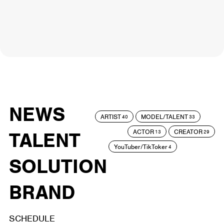
NEWS
ARTIST
MODEL/TALENT
40
33
ACTOR
CREATOR
TALENT
13
29
YouTuber/TikToker
4
SOLUTION
BRAND
SCHEDULE