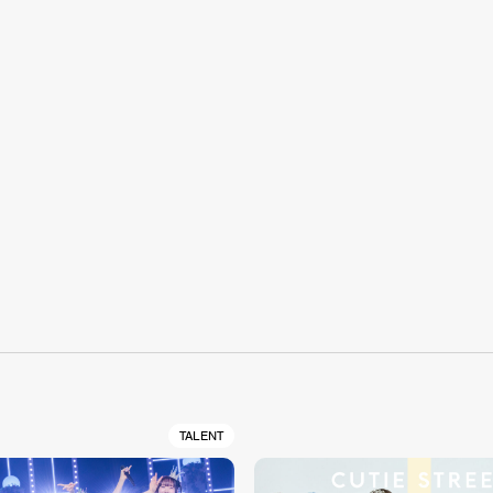
S
TALENT