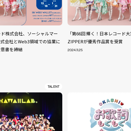
トレード株式会社、ソーシャルマー
「第66回 輝く！日本レコード大賞
式会社とWeb3領域での協業に
ZIPPERが優秀作品賞を受賞
合意書を締結
2024.11.25
TALENT