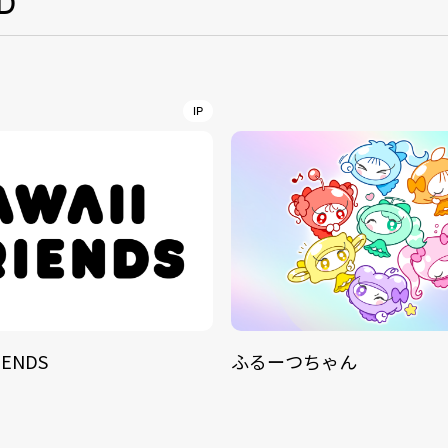
D
NT
YouTuber/TikToke
IP
TION
ND
ADDRES
IENDS
ふるーつちゃん
PHAROS 
COMPANY PROFILE
Shibuya-