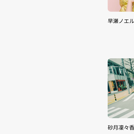
早瀬ノエ
砂月凜々