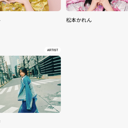
ル
松本かれん
ARTIST
香