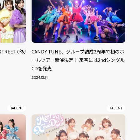
 STREETが初
CANDY TUNE、グループ結成2周年で初のホ
ールツアー開催決定！ 来春には2ndシングル
CDを発売
2024.12.14
TALENT
TALENT