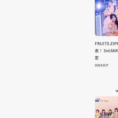
FRUITS 
走！ 3rd 
定
2024.12.17
T