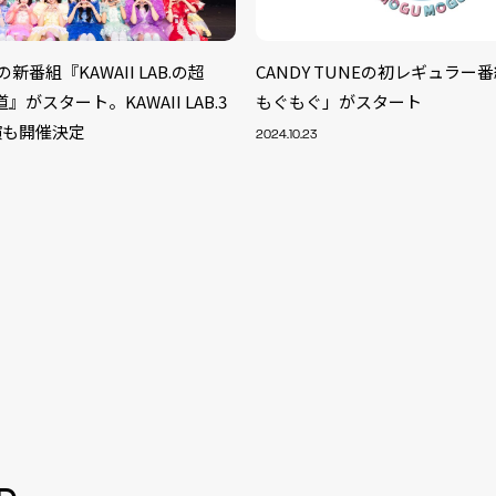
B.の新番組『KAWAII LAB.の超
CANDY TUNEの初レギュラー
道』がスタート。KAWAII LAB.3
もぐもぐ」がスタート
演も開催決定
2024.10.23
S
ARTIST
MODEL/T
40
ACTOR
13