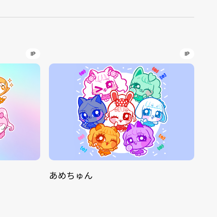
r
4
IP
IP
CONTACT
S
あめちゅん
Jingumae, 2-26-8 Jingumae,
ku, Tokyo, Japan 150-0001