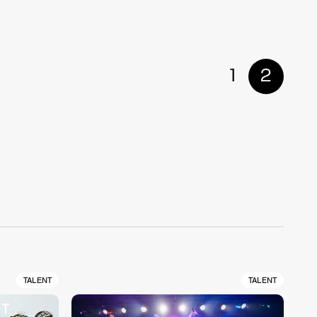
1
2
TALENT
TALENT