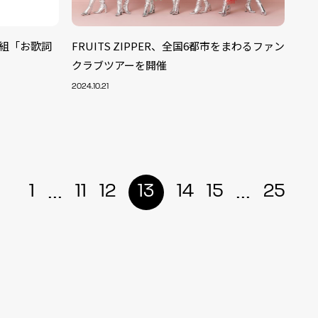
番組「お歌詞
FRUITS ZIPPER、全国6都市をまわるファン
クラブツアーを開催
2024.10.21
...
...
1
11
12
13
14
15
25
ALENT
33
CREATOR
29