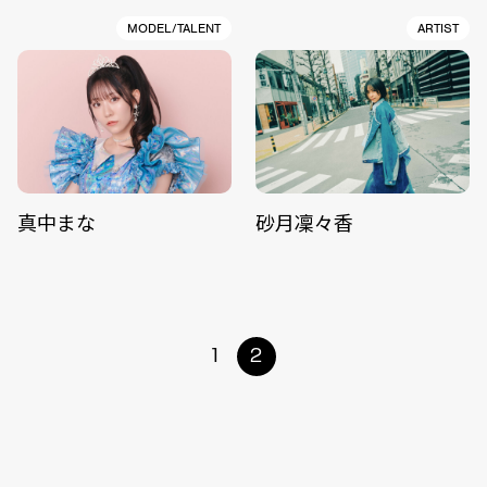
MODEL/TALENT
ARTIST
真中まな
砂月凜々香
1
2