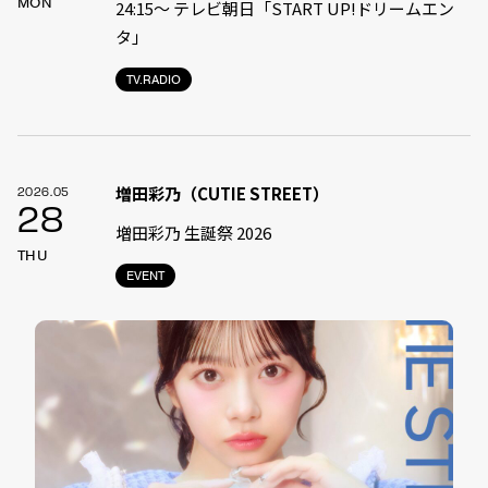
MON
24:15〜 テレビ朝日「START UP!ドリームエン
タ」
TV.RADIO
増田彩乃（CUTIE STREET）
2026.05
28
増田彩乃 生誕祭 2026
THU
EVENT