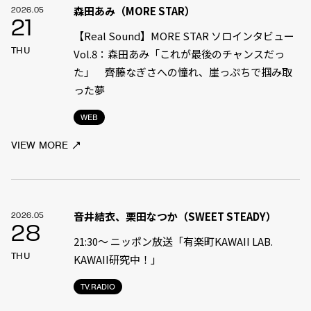
森田あみ（MORE STAR）
2026.05
21
【Real Sound】MORE STAR ソロインタビュー
THU
Vol.8：森田あみ「これが最後のチャンスだっ
た」 齊藤なぎさへの憧れ、崖っぷちで掴み取
った夢
WEB
VIEW MORE
音井結衣、栗田なつか（SWEET STEADY）
2026.05
28
21:30〜 ニッポン放送「有楽町KAWAII LAB.
THU
KAWAII研究中！」
TV.RADIO