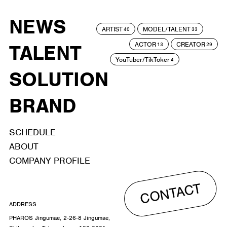
NEWS
ARTIST
MODEL/TALENT
40
33
ACTOR
CREATOR
TALENT
13
29
YouTuber/TikToker
4
SOLUTION
BRAND
SCHEDULE
ABOUT
COMPANY PROFILE
CONTACT
ADDRESS
PHAROS Jingumae, 2-26-8 Jingumae,