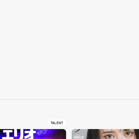
S
TALENT