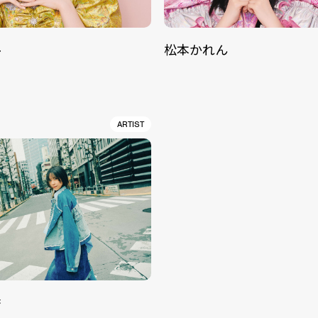
ル
松本かれん
ARTIST
香