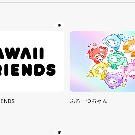
NT
YouTuber/TikToke
IP
TION
ND
IENDS
ふるーつちゃん
ADDRES
PHAROS 
COMPANY PROFILE
Shibuya-
IP