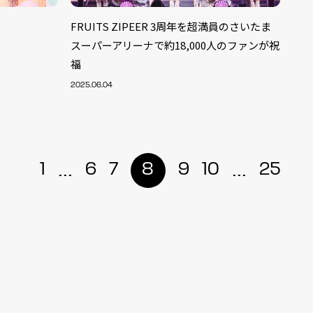
ル
FRUITS ZIPEER 3周年を超満員のさいたま
スーパーアリーナで約18,000人のファンが祝
福
2025.06.04
...
...
1
6
7
8
9
10
25
ALENT
33
CREATOR
29