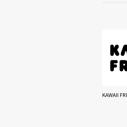
TALE
SOLU
BRA
KAWAII FR
SCHEDULE
ABOUT