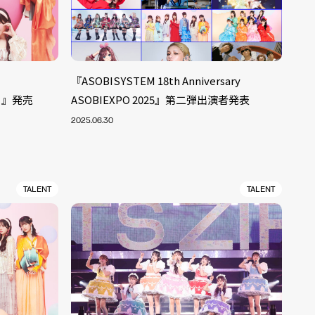
『ASOBISYSTEM 18th Anniversary
ぶ！』発売
ASOBIEXPO 2025』第二弾出演者発表
2025.06.30
TALENT
TALENT