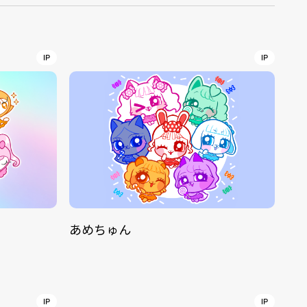
r
4
IP
IP
CONTACT
あめちゅん
S
Jingumae, 2-26-8 Jingumae,
ku, Tokyo, Japan 150-0001
IP
IP