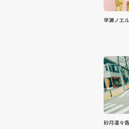
早瀬ノエ
砂月凜々