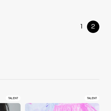
1
2
TALENT
TALENT