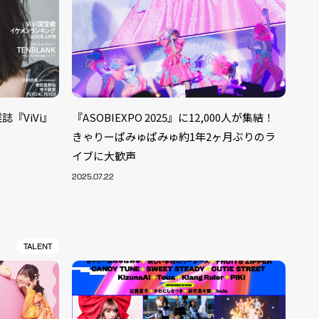
雑誌『ViVi』
『ASOBIEXPO 2025』に12,000人が集結！
きゃりーぱみゅぱみゅ約1年2ヶ月ぶりのラ
イブに大歓声
2025.07.22
TALENT