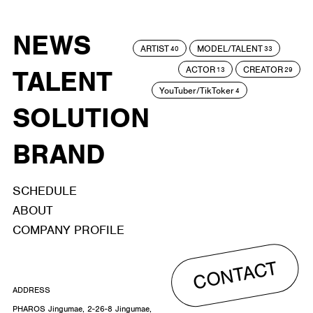
NEWS
ARTIST
MODEL/TALENT
40
33
ACTOR
CREATOR
TALENT
13
29
YouTuber/TikToker
4
SOLUTION
BRAND
SCHEDULE
ABOUT
COMPANY PROFILE
CONTACT
ADDRESS
PHAROS Jingumae, 2-26-8 Jingumae,