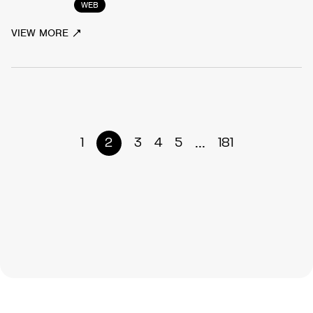
WEB
VIEW MORE
...
1
2
3
4
5
181