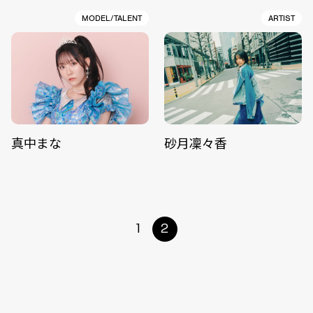
MODEL/TALENT
ARTIST
真中まな
砂月凜々香
1
2