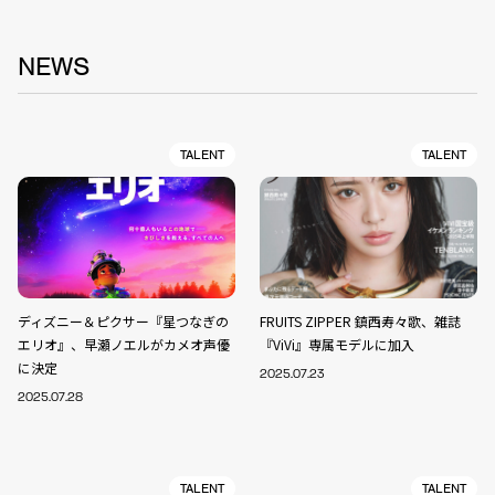
NEWS
TALENT
TALENT
ディズニー＆ピクサー『星つなぎの
FRUITS ZIPPER 鎮西寿々歌、雑誌
エリオ』、早瀬ノエルがカメオ声優
『ViVi』専属モデルに加入
に決定
2025.07.23
2025.07.28
TALENT
TALENT