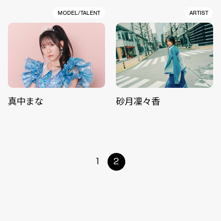
MODEL/TALENT
ARTIST
真中まな
砂月凜々香
1
2