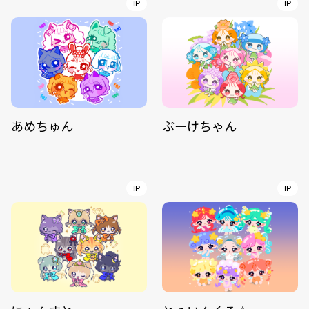
IP
IP
あめちゅん
ぶーけちゃん
IP
IP