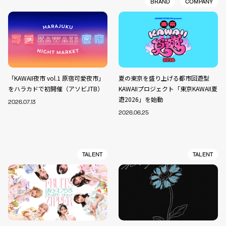
BRAND
COMPANY
「KAWAII夜市 vol.1 原宿可愛夜市」
夏の東京を盛り上げる都市回遊型
をハラカドで初開催（アソビJTB）
KAWAIIプロジェクト「東京KAWAII夏
遊2026」を始動
2026.07.13
2026.06.25
TALENT
TALENT