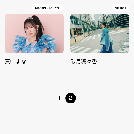
MODEL/TALENT
ARTIST
真中まな
砂月凜々香
1
2