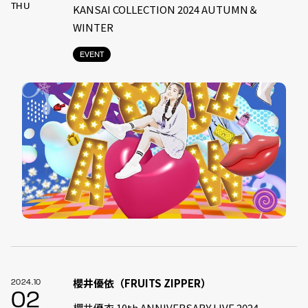
THU
KANSAI COLLECTION 2024 AUTUMN＆
WINTER
EVENT
櫻井優依（FRUITS ZIPPER）
2024.10
02
櫻井優衣 10th ANNIVERSARY LIVE 2024