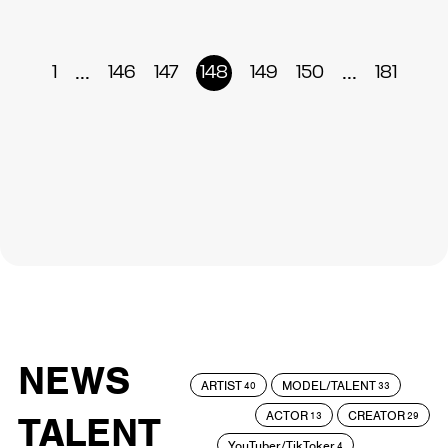
...
...
1
146
147
148
149
150
181
NEWS
ARTIST
MODEL/TALENT
40
33
ACTOR
CREATOR
TALENT
13
29
YouTuber/TikToker
4