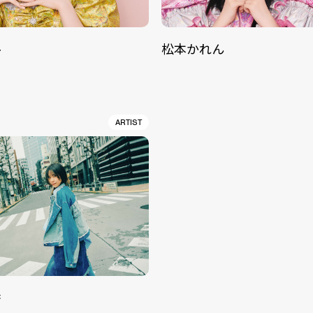
ル
松本かれん
ARTIST
香