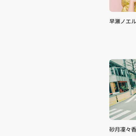
早瀬ノエ
砂月凜々