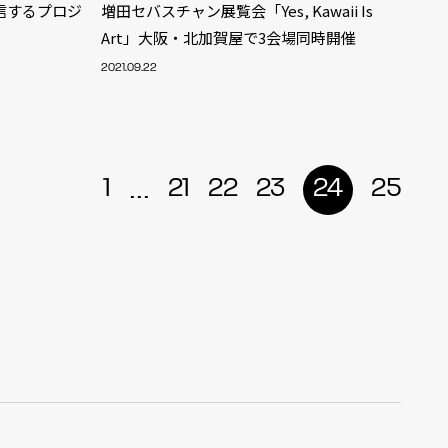
信するプロジ
増田セバスチャン展覧会「Yes, Kawaii Is
Art」大阪・北加賀屋で3会場同時開催
2021.09.22
...
1
21
22
23
24
25
ALENT
33
CREATOR
29