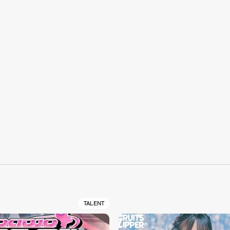
S
TALENT