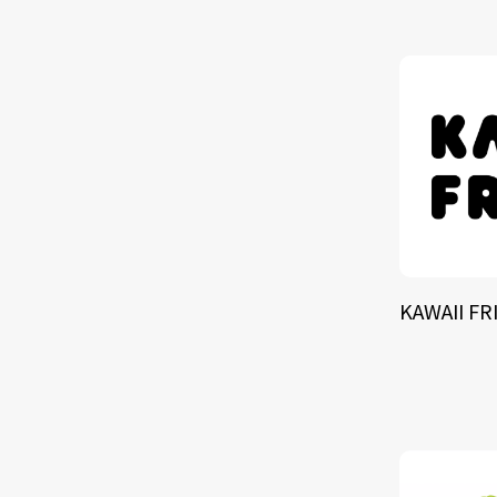
TALE
SOLU
BRA
KAWAII FR
SCHEDULE
ABOUT