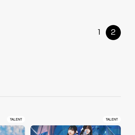
1
2
TALENT
TALENT