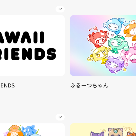
NT
IP
YouTuber/TikToke
TION
ND
IENDS
ふるーつちゃん
ADDRES
PHAROS 
COMPANY PROFILE
Shibuya-
IP