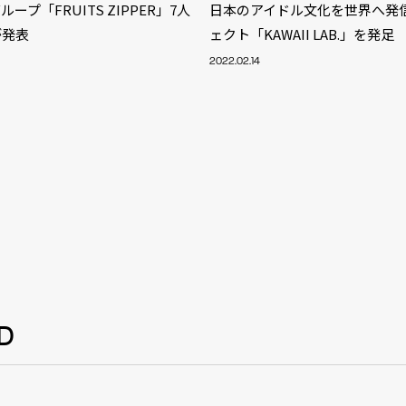
ープ「FRUITS ZIPPER」7人
日本のアイドル文化を世界へ発
が発表
ェクト「KAWAII LAB.」を発足
2022.02.14
D
S
ARTIST
MODEL/T
40
ACTOR
13