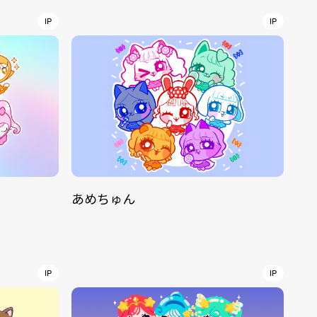
IP
IP
r
4
CONTACT
あめちゅん
S
Jingumae, 2-26-8 Jingumae,
ku, Tokyo, Japan 150-0001
IP
IP