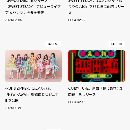
【KAWAII LAB.】新グループ
SWEET STEADY、1stシングル「始
「SWEET STEADY」デビューライブ
まりの合図」を3月1日に配信リリー
で1stワンマン開催を発表
ス
2024.03.05
2024.02.22
TALENT
TALENT
FRUITS ZIPPER、1stアルバム
CANDY TUNE、新曲「備えあれば無
『NEW KAWAII』収録曲＆ビジュア
問題」をリリース
ルを公開
2024.02.19
2024.02.21