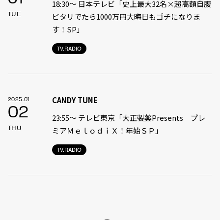
18:30〜 日本テレビ「史上最大32名×超高額自腹
TUE
ピタリでたら1000万円大晦日もゴチになりま
す！SP」
TV.RADIO
CANDY TUNE
2025.01
02
23:55〜 テレビ東京「大正製薬Presents プレ
THU
ミアＭｅｌｏｄｉＸ！年始ＳＰ」
TV.RADIO