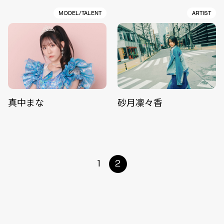
MODEL/TALENT
ARTIST
真中まな
砂月凜々香
1
2