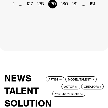
...
...
1
127
128
129
130
131
181
NEWS
ARTIST
MODEL/TALENT
40
33
ACTOR
CREATOR
TALENT
13
29
YouTuber/TikToker
4
SOLUTION