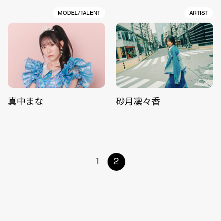
MODEL/TALENT
ARTIST
真中まな
砂月凜々香
1
2