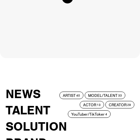
NEWS
ARTIST
MODEL/TALENT
40
33
ACTOR
CREATOR
TALENT
13
29
YouTuber/TikToker
4
SOLUTION