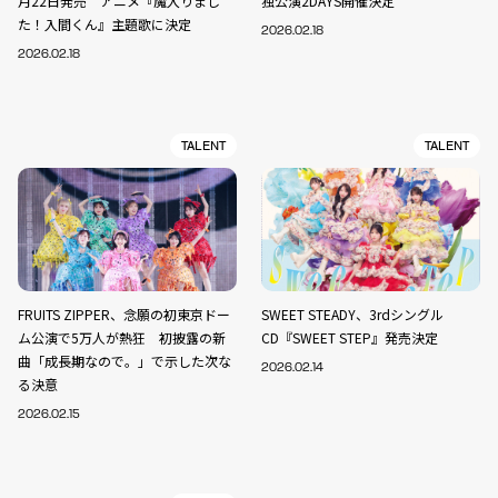
月22日発売 アニメ『魔入りまし
独公演2DAYS開催決定
た！入間くん』主題歌に決定
2026.02.18
2026.02.18
TALENT
TALENT
FRUITS ZIPPER、念願の初東京ドー
SWEET STEADY、3rdシングル
ム公演で5万人が熱狂 初披露の新
CD『SWEET STEP』発売決定
曲「成長期なので。」で示した次な
2026.02.14
る決意
2026.02.15