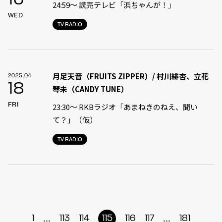
16
24:59〜 読売テレビ「浜ちゃんが！」
WED
TV.RADIO
月足天音（FRUITS ZIPPER）/ 村川緋杏、立花
2025.04
18
琴未（CANDY TUNE）
FRI
23:30〜 RKBラジオ「あまねきのねえ、聞い
て？」（仮）
TV.RADIO
...
...
1
113
114
115
116
117
181