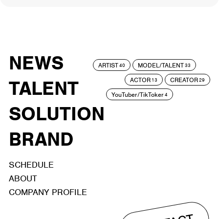
NEWS
ARTIST
MODEL/TALENT
40
33
ACTOR
CREATOR
TALENT
13
29
YouTuber/TikToker
4
SOLUTION
BRAND
SCHEDULE
ABOUT
COMPANY PROFILE