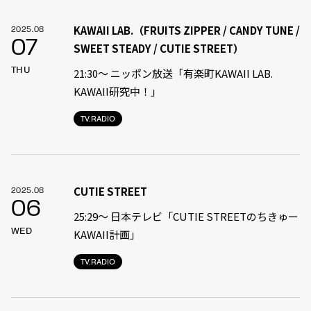
KAWAII LAB.（FRUITS ZIPPER / CANDY TUNE /
2025.08
07
SWEET STEADY / CUTIE STREET）
THU
21:30〜 ニッポン放送「有楽町KAWAII LAB.
KAWAII研究中！」
TV.RADIO
CUTIE STREET
2025.08
06
25:29〜 日本テレビ「CUTIE STREETのちきゅー
WED
KAWAII計画」
TV.RADIO