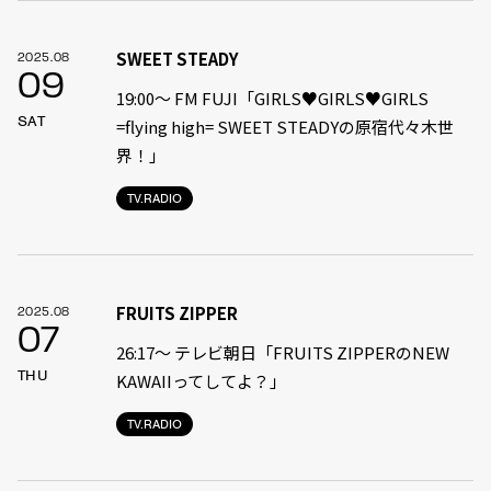
SWEET STEADY
2025.08
09
19:00〜 FM FUJI「GIRLS♥GIRLS♥GIRLS
SAT
=flying high= SWEET STEADYの原宿代々木世
界！」
TV.RADIO
FRUITS ZIPPER
2025.08
07
26:17～ テレビ朝日「FRUITS ZIPPERのNEW
THU
KAWAIIってしてよ？」
TV.RADIO