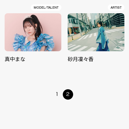
MODEL/TALENT
ARTIST
真中まな
砂月凜々香
1
2