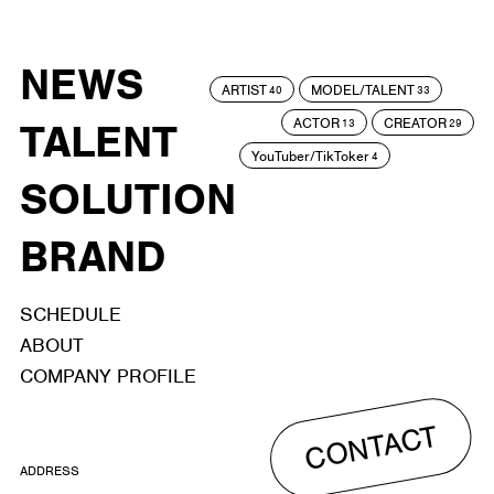
NEWS
ARTIST
MODEL/TALENT
40
33
ACTOR
CREATOR
TALENT
13
29
YouTuber/TikToker
4
SOLUTION
BRAND
SCHEDULE
ABOUT
COMPANY PROFILE
CONTACT
ADDRESS