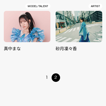
MODEL/TALENT
ARTIST
真中まな
砂月凜々香
1
2