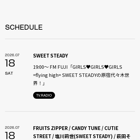
SCHEDULE
SWEET STEADY
2026.07
18
19:00〜 FM FUJI「GIRLS♥GIRLS♥GIRLS
SAT
=flying high= SWEET STEADYの原宿代々木世
界！」
TV.RADIO
FRUITS ZIPPER / CANDY TUNE / CUTIE
2026.07
18
STREET / 塩川莉世(SWEET STEADY) / 萩田そ