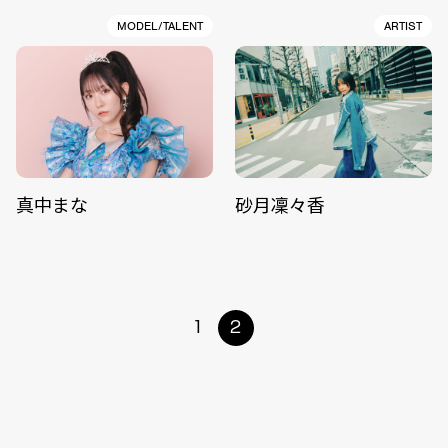
MODEL/TALENT
ARTIST
真中まな
砂月凜々香
1
2