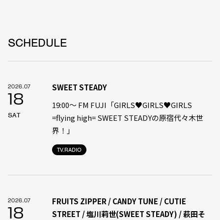
SCHEDULE
SWEET STEADY
2026.07
18
19:00〜 FM FUJI「GIRLS♥GIRLS♥GIRLS
SAT
=flying high= SWEET STEADYの原宿代々木世
界！」
TV.RADIO
FRUITS ZIPPER / CANDY TUNE / CUTIE
2026.07
18
STREET / 塩川莉世(SWEET STEADY) / 萩田そ