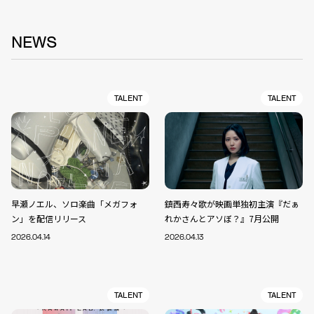
NEWS
TALENT
TALENT
早瀬ノエル、ソロ楽曲「メガフォ
鎮西寿々歌が映画単独初主演『だぁ
ン」を配信リリース
れかさんとアソぼ？』7月公開
2026.04.14
2026.04.13
TALENT
TALENT