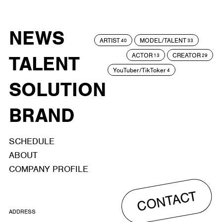
NEWS
ARTIST
MODEL/TALENT
40
33
ACTOR
CREATOR
TALENT
13
29
YouTuber/TikToker
4
SOLUTION
BRAND
SCHEDULE
ABOUT
COMPANY PROFILE
CONTACT
ADDRESS