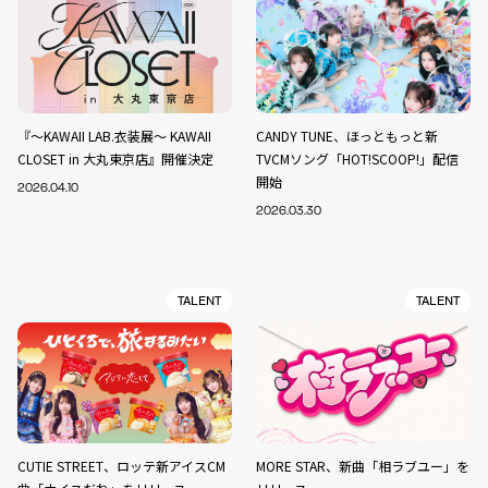
『～KAWAII LAB.衣装展～ KAWAII
CANDY TUNE、ほっともっと新
CLOSET in 大丸東京店』開催決定
TVCMソング「HOT!SCOOP!」配信
開始
2026.04.10
2026.03.30
TALENT
TALENT
CUTIE STREET、ロッテ新アイスCM
MORE STAR、新曲「相ラブユー」を