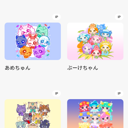
IP
IP
あめちゅん
ぶーけちゃん
IP
IP