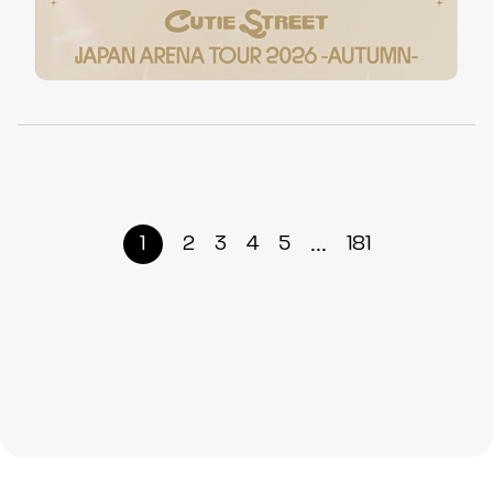
...
1
2
3
4
5
181