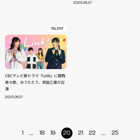
2023.06.27
TALENT
CBCテレビ新ドラマ『Link!』に鎮西
寿々歌、ゆうたろう、安田乙葉が出
演
2023.06.21
...
...
1
18
19
20
21
22
25