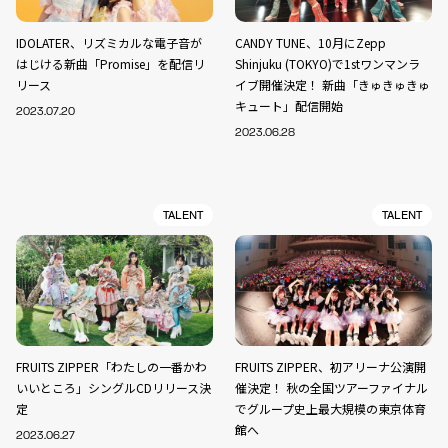
IDOLATER、リズミカルな電子音が
CANDY TUNE、10月にZepp
はじける新曲「Promise」を配信リ
Shinjuku (TOKYO)で1stワンマンラ
リース
イブ開催決定！ 新曲「きゅきゅきゅ
キュート」配信開始
2023.07.20
2023.06.28
TALENT
TALENT
FRUITS ZIPPER「わたしの一番かわ
FRUITS ZIPPER、初アリーナ公演開
いいところ」シングルCDリリース決
催決定！ 秋の全国ツアーファイナル
定
でグループ史上最大規模の東京体育
館へ
2023.06.27