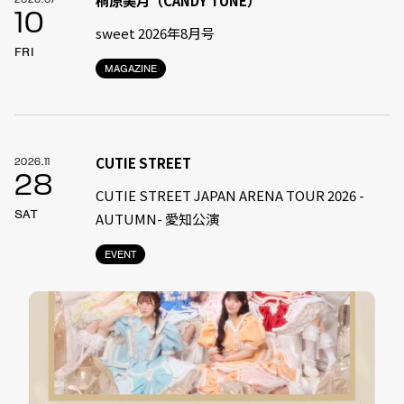
桐原美月（CANDY TUNE）
2026.07
10
sweet 2026年8月号
FRI
MAGAZINE
CUTIE STREET
2026.11
28
CUTIE STREET JAPAN ARENA TOUR 2026 -
SAT
AUTUMN- 愛知公演
EVENT