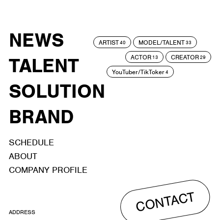
NEWS
ARTIST
MODEL/TALENT
40
33
ACTOR
CREATOR
TALENT
13
29
YouTuber/TikToker
4
SOLUTION
BRAND
SCHEDULE
ABOUT
COMPANY PROFILE
CONTACT
ADDRESS