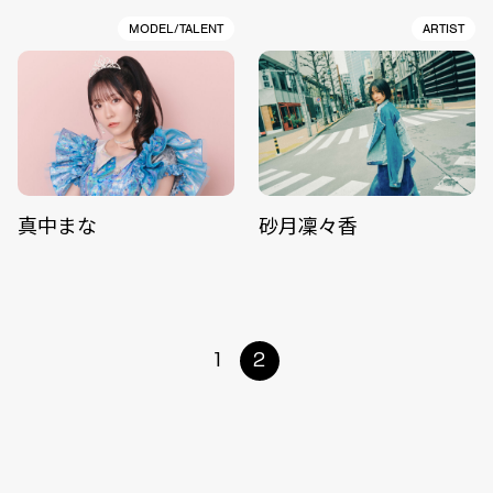
MODEL/TALENT
ARTIST
真中まな
砂月凜々香
1
2