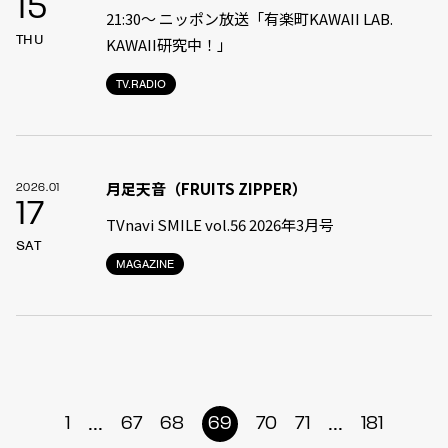
15
21:30〜 ニッポン放送「有楽町KAWAII LAB.
THU
KAWAII研究中！」
TV.RADIO
月足天音（FRUITS ZIPPER）
2026.01
17
TVnavi SMILE vol.56 2026年3月号
SAT
MAGAZINE
...
...
1
67
68
69
70
71
181