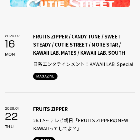
FRUITS ZIPPER / CANDY TUNE / SWEET
2026.02
16
STEADY / CUTIE STREET / MORE STAR /
KAWAII LAB. MATES / KAWAII LAB. SOUTH
MON
日系エンタテインメント！KAWAII LAB. Special
MAGAZINE
FRUITS ZIPPER
2026.01
22
26:17～ テレビ朝日「FRUITS ZIPPERのNEW
THU
KAWAIIってしてよ？」