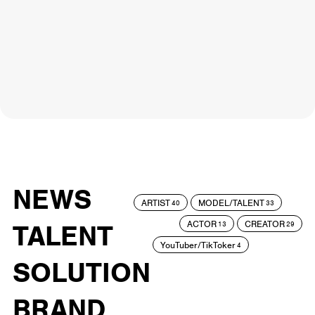
NEWS
ARTIST
MODEL/TALENT
40
33
ACTOR
CREATOR
TALENT
13
29
YouTuber/TikToker
4
SOLUTION
BRAND