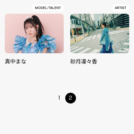
MODEL/TALENT
ARTIST
真中まな
砂月凜々香
1
2