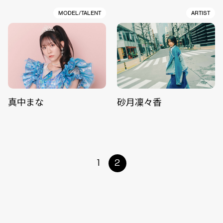
MODEL/TALENT
ARTIST
真中まな
砂月凜々香
1
2