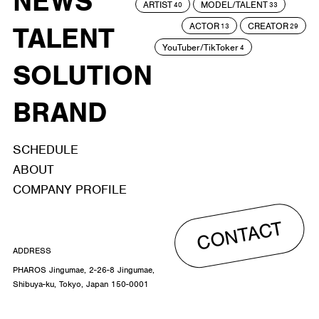
NEWS
ARTIST
MODEL/TALENT
40
33
ACTOR
CREATOR
TALENT
13
29
YouTuber/TikToker
4
SOLUTION
BRAND
SCHEDULE
ABOUT
COMPANY PROFILE
CONTACT
ADDRESS
PHAROS Jingumae, 2-26-8 Jingumae,
Shibuya-ku, Tokyo, Japan 150-0001