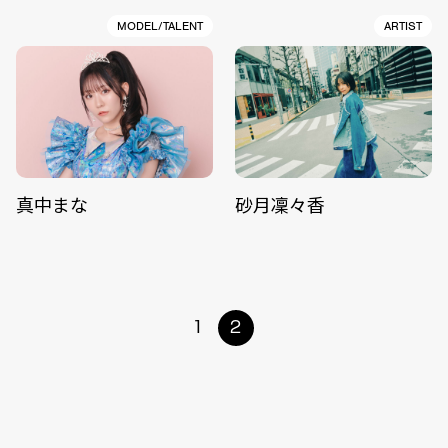
MODEL/TALENT
ARTIST
真中まな
砂月凜々香
1
2