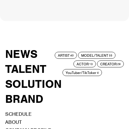
NEWS
ARTIST
MODEL/TALENT
40
33
ACTOR
CREATOR
TALENT
13
29
YouTuber/TikToker
4
SOLUTION
BRAND
SCHEDULE
ABOUT