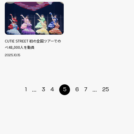
CUTIE STREET 初の全国ツアーでの
べ48,000人を動員
2025.10.15
...
...
1
3
4
5
6
7
25