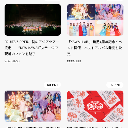
FRUITS ZIPPER、初のアジアツアー
「KAWAII LAB.」発足4周年記念イベ
完走！ “NEW KAWAII”ステージで
ント開催 ベストアルバム発売も決
現地のファンを魅了
定
2025.11.30
2025.11.18
TALENT
TALENT