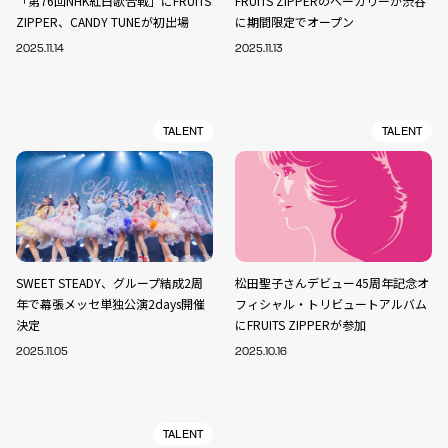
「第76回NHK紅白歌合戦」にFRUITS
FRUITS ZIPPERのベーカリーが渋谷
ZIPPER、CANDY TUNEが初出場
に期間限定でオープン
2025.11.14
2025.11.13
TALENT
TALENT
SWEET STEADY、グループ結成2周
松田聖子さんデビュー45周年記念オ
年で幕張メッセ単独公演2days開催
フィシャル・トリビュートアルバム
決定
にFRUITS ZIPPERが参加
2025.11.05
2025.10.16
TALENT