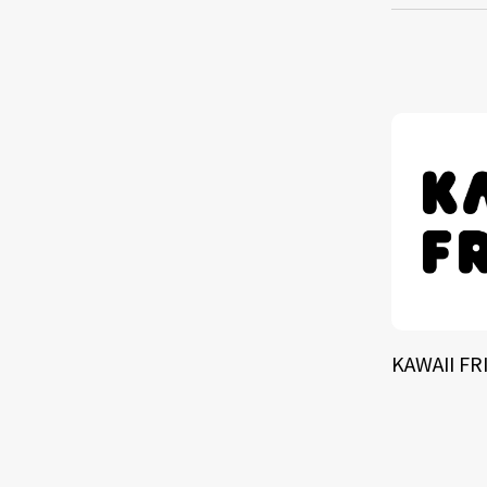
TALE
SOLU
BRA
KAWAII FR
SCHEDULE
ABOUT