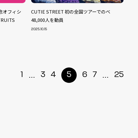
念オフィシ
CUTIE STREET 初の全国ツアーでのべ
UITS
48,000人を動員
2025.10.15
...
...
1
3
4
5
6
7
25
ALENT
33
CREATOR
29