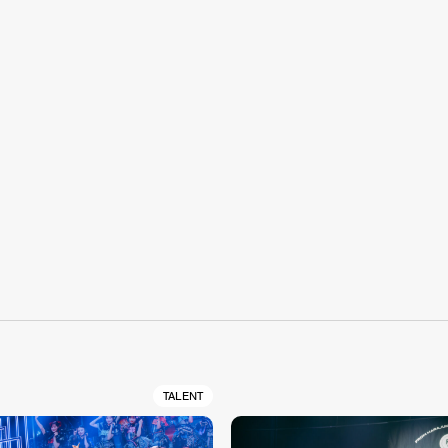
S
TALENT