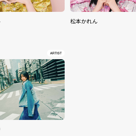
ル
松本かれん
ARTIST
香