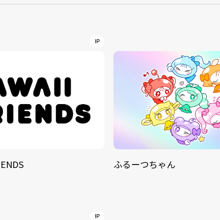
NT
YouTuber/TikToke
IP
TION
ND
IENDS
ふるーつちゃん
ADDRES
PHAROS 
COMPANY PROFILE
Shibuya-
IP