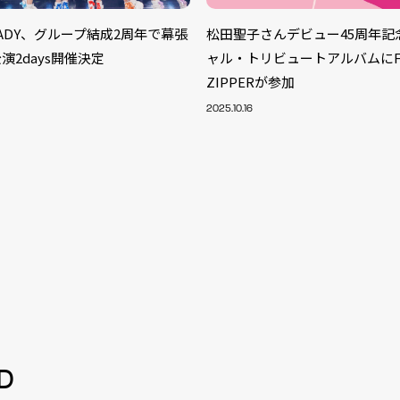
TEADY、グループ結成2周年で幕張
松田聖子さんデビュー45周年記
演2days開催決定
ャル・トリビュートアルバムにFR
ZIPPERが参加
2025.10.16
S
ARTIST
MODEL/T
40
D
ACTOR
13