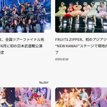
UNE、全国ツアーファイナル完
FRUITS ZIPPER、初のアジ
6年6月に初の日本武道館公演
“NEW KAWAII”ステージで現
決定
了
2025.12.02
TALENT