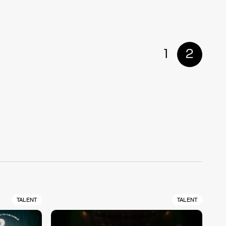
1
2
TALENT
TALENT