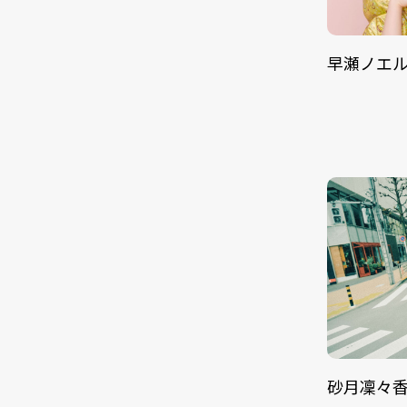
早瀬ノエ
砂月凜々