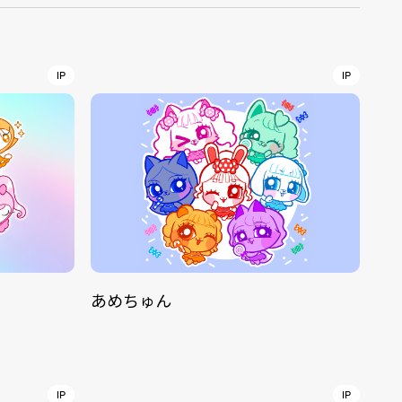
r
4
IP
IP
CONTACT
あめちゅん
S
Jingumae, 2-26-8 Jingumae,
ku, Tokyo, Japan 150-0001
IP
IP