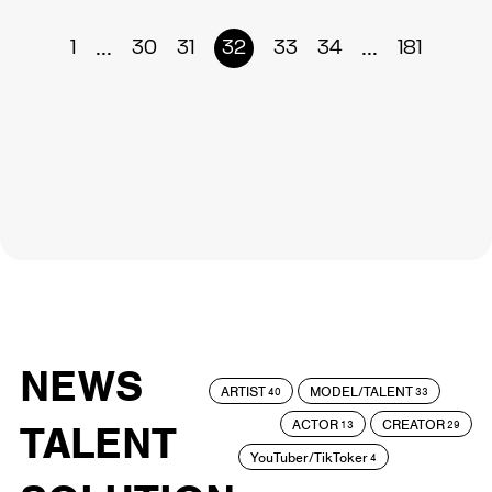
...
...
1
30
31
32
33
34
181
NEWS
ARTIST
MODEL/TALENT
40
33
ACTOR
CREATOR
TALENT
13
29
YouTuber/TikToker
4