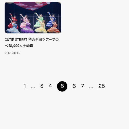
CUTIE STREET 初の全国ツアーでの
べ48,000人を動員
2025.10.15
...
...
1
3
4
5
6
7
25