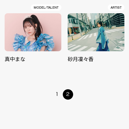
MODEL/TALENT
ARTIST
真中まな
砂月凜々香
1
2