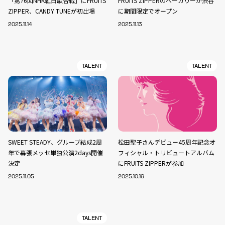
「第76回NHK紅白歌合戦」にFRUITS
FRUITS ZIPPERのベーカリーが渋谷
ZIPPER、CANDY TUNEが初出場
に期間限定でオープン
2025.11.14
2025.11.13
TALENT
TALENT
SWEET STEADY、グループ結成2周
松田聖子さんデビュー45周年記念オ
年で幕張メッセ単独公演2days開催
フィシャル・トリビュートアルバム
決定
にFRUITS ZIPPERが参加
2025.11.05
2025.10.16
TALENT