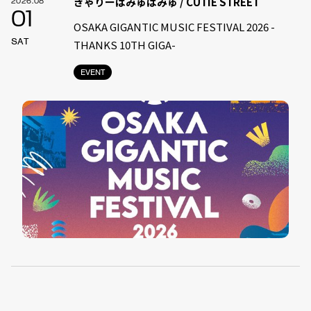
きゃりーぱみゅぱみゅ / CUTIE STREET
2026.08
01
OSAKA GIGANTIC MUSIC FESTIVAL 2026 -
SAT
THANKS 10TH GIGA-
EVENT