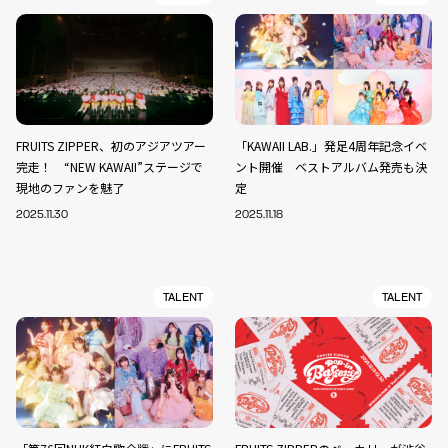
FRUITS ZIPPER、初のアジアツアー
「KAWAII LAB.」発足4周年記念イベ
完走！ “NEW KAWAII”ステージで
ント開催 ベストアルバム発売も決
現地のファンを魅了
定
2025.11.30
2025.11.18
TALENT
TALENT