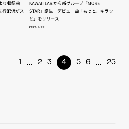
M』より収録曲
KAWAII LAB.から新グループ「MORE
の先行配信がス
STAR」誕生 デビュー曲「もっと、キラッ
と」をリリース
2025.12.08
...
...
1
2
3
4
5
6
25
ALENT
33
CREATOR
29