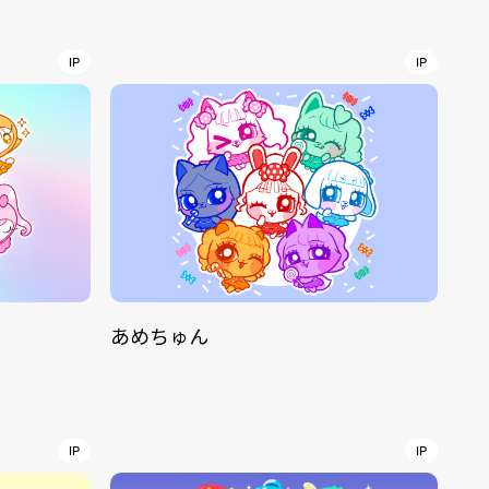
r
4
IP
IP
CONTACT
あめちゅん
S
Jingumae, 2-26-8 Jingumae,
ku, Tokyo, Japan 150-0001
IP
IP