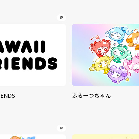
NT
YouTuber/TikToke
IP
TION
ND
IENDS
ふるーつちゃん
ADDRES
PHAROS 
COMPANY PROFILE
Shibuya-
IP