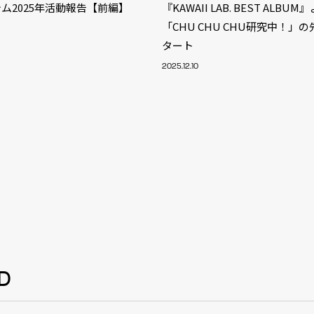
ム2025年活動報告【前編】
『KAWAII LAB. BEST ALBU
「CHU CHU CHU研究中！」
タート
2025.12.10
S
D
ARTIST
MODEL/T
40
ACTOR
13