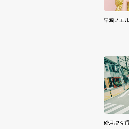
早瀬ノエ
砂月凜々