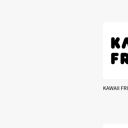
TALE
SOLU
BRA
KAWAII FR
SCHEDULE
ABOUT