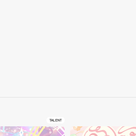
S
TALENT