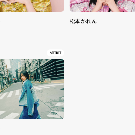
ル
松本かれん
ARTIST
香