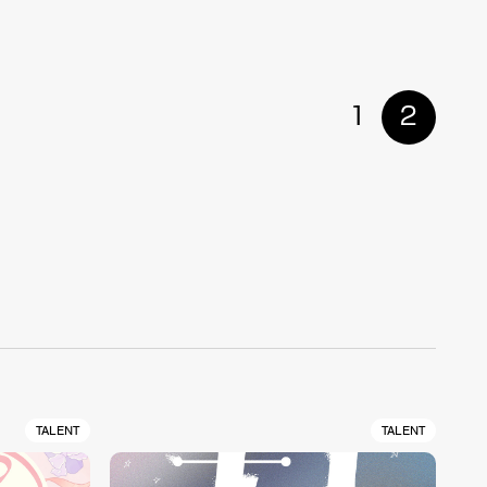
1
2
TALENT
TALENT