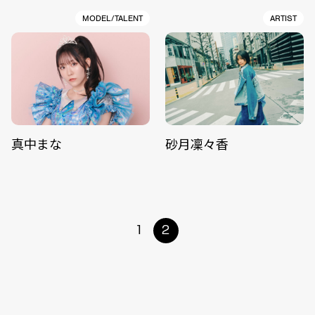
MODEL/TALENT
ARTIST
真中まな
砂月凜々香
1
2