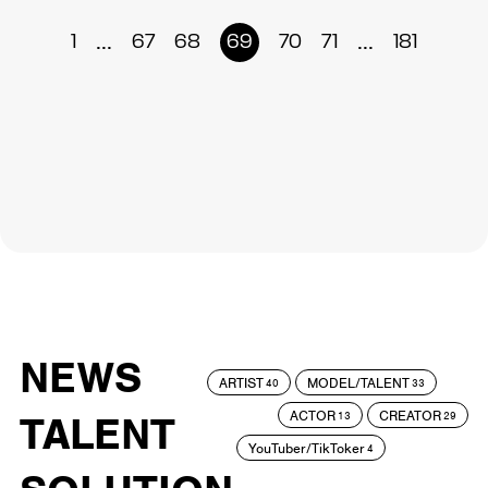
...
...
1
67
68
69
70
71
181
NEWS
ARTIST
MODEL/TALENT
40
33
ACTOR
CREATOR
TALENT
13
29
YouTuber/TikToker
4