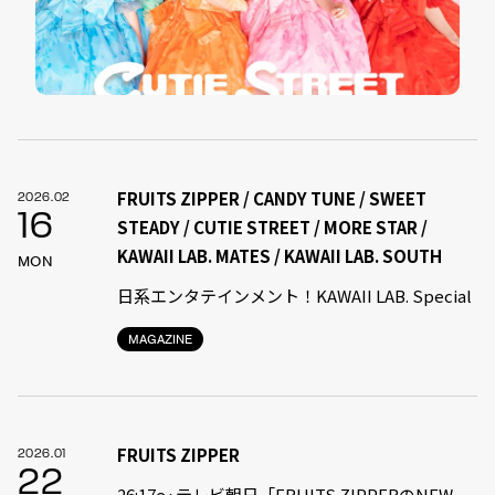
FRUITS ZIPPER / CANDY TUNE / SWEET
2026.02
16
STEADY / CUTIE STREET / MORE STAR /
KAWAII LAB. MATES / KAWAII LAB. SOUTH
MON
日系エンタテインメント！KAWAII LAB. Special
MAGAZINE
FRUITS ZIPPER
2026.01
22
26:17～ テレビ朝日「FRUITS ZIPPERのNEW