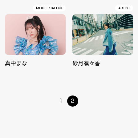
MODEL/TALENT
ARTIST
真中まな
砂月凜々香
1
2