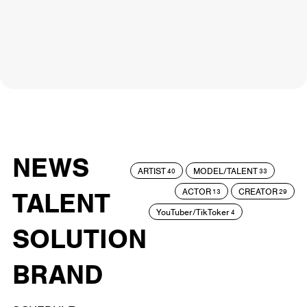
NEWS
ARTIST
MODEL/TALENT
40
33
ACTOR
CREATOR
TALENT
13
29
YouTuber/TikToker
4
SOLUTION
BRAND