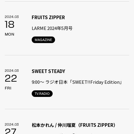
FRUITS ZIPPER
2024.03
18
LARME 2024年5月号
MON
MAGAZINE
SWEET STEADY
2024.03
22
9:00〜 ラジオ日本「SWEET!!Friday Edition」
FRI
TV.RADIO
松本かれん / 仲川瑠夏（FRUITS ZIPPER）
2024.03
27