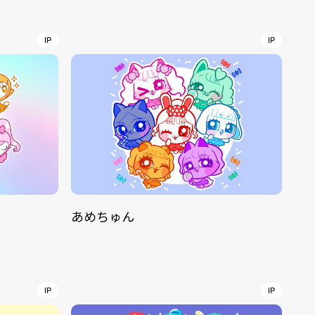
r
4
IP
IP
CONTACT
あめちゅん
S
Jingumae, 2-26-8 Jingumae,
ku, Tokyo, Japan 150-0001
IP
IP