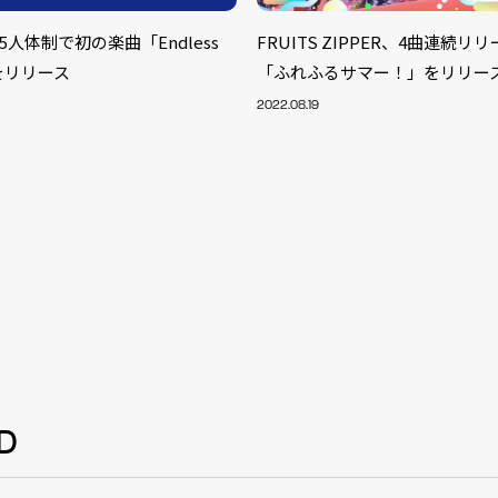
、5人体制で初の楽曲「Endless
FRUITS ZIPPER、4曲連続リ
」をリリース
「ふれふるサマー！」をリリー
2022.08.19
S
D
ARTIST
MODEL/T
40
ACTOR
13