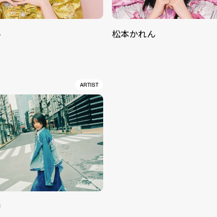
ル
松本かれん
ARTIST
香