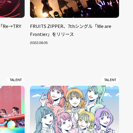
「Re→TRY
FRUITS ZIPPER、7thシングル「We are
Frontier」をリリース
2022.09.05
TALENT
TALENT