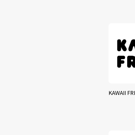
TALE
SOLU
BRA
KAWAII FR
SCHEDULE
ABOUT