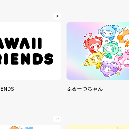
NT
YouTuber/TikToke
IP
TION
ND
IENDS
ふるーつちゃん
ADDRES
PHAROS 
COMPANY PROFILE
Shibuya-
IP