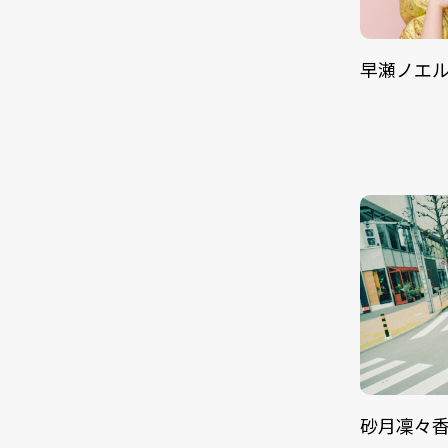
早瀬ノエ
砂月凜々