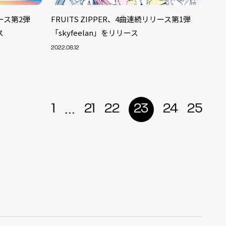
リース第2弾
FRUITS ZIPPER、4曲連続リリース第1弾
ス
「skyfeelan」をリリース
2022.08.12
...
1
21
22
23
24
25
ALENT
33
CREATOR
29