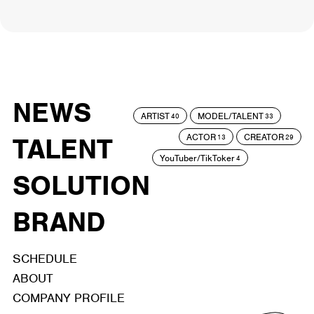
NEWS
ARTIST
MODEL/TALENT
40
33
ACTOR
CREATOR
TALENT
13
29
YouTuber/TikToker
4
SOLUTION
BRAND
SCHEDULE
ABOUT
COMPANY PROFILE