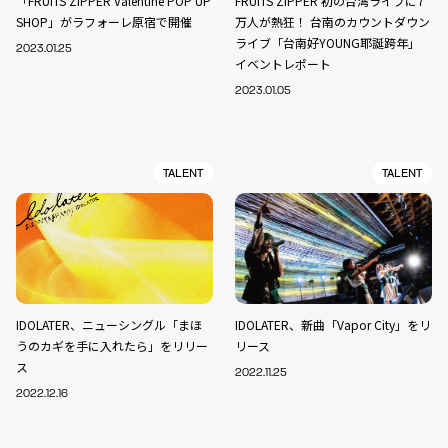
「FRUITS ZIPPER Valentine POP UP
FRUITS ZIPPER 初の台湾ライブに7
SHOP」がラフォーレ原宿で開催
万人が熱狂！ 台南のカウントダウン
ライブ「台南好YOUNG耶誕跨年」
2023.01.25
イベントレポート
2023.01.05
TALENT
TALENT
IDOLATER、ニューシングル「まほ
IDOLATER、新曲「Vapor City」をリ
うのカギを手に入れたら」をリリー
リース
ス
2022.11.25
2022.12.16