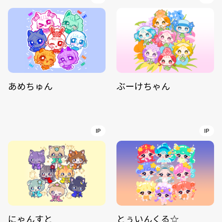
あめちゅん
ぶーけちゃん
IP
IP
にゃんすと
とぅいんくる☆