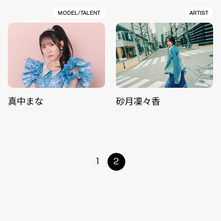
MODEL/TALENT
ARTIST
真中まな
砂月凜々香
1
2