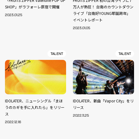
「FRUITS ZIPPER Valentine POP UP
FRUITS ZIPPER 初の台湾ライブに7
SHOP」がラフォーレ原宿で開催
万人が熱狂！ 台南のカウントダウン
ライブ「台南好YOUNG耶誕跨年」
2023.01.25
イベントレポート
2023.01.05
TALENT
TALENT
IDOLATER、ニューシングル「まほ
IDOLATER、新曲「Vapor City」をリ
うのカギを手に入れたら」をリリー
リース
ス
2022.11.25
2022.12.16