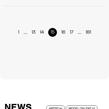
...
...
1
13
14
15
16
17
181
NEWS
ARTIST
MODEL/TALENT
40
33