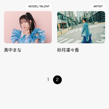
MODEL/TALENT
ARTIST
真中まな
砂月凜々香
1
2