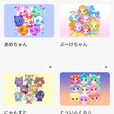
あめちゅん
ぶーけちゃん
IP
IP
にゃんすと
とぅいんくる☆