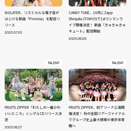
IDOLATER、リズミカルな電子音が
CANDY TUNE、10月にZepp
はじける新曲「Promise」を配信リ
Shinjuku (TOKYO)で1stワンマンラ
リース
イブ開催決定！ 新曲「きゅきゅきゅ
キュート」配信開始
2023.07.20
2023.06.28
TALENT
TALENT
FRUITS ZIPPER「わたしの一番かわ
FRUITS ZIPPER、初アリーナ公演開
いいところ」シングルCDリリース決
催決定！ 秋の全国ツアーファイナル
定
でグループ史上最大規模の東京体育
館へ
2023.06.27