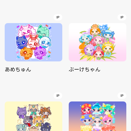
IP
IP
あめちゅん
ぶーけちゃん
IP
IP