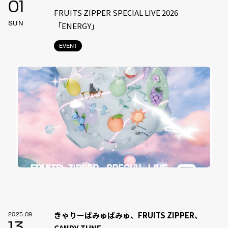
01
FRUITS ZIPPER SPECIAL LIVE 2026
SUN
「ENERGY」
EVENT
きゃりーぱみゅぱみゅ、FRUITS ZIPPER、
2025.09