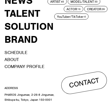
NEWS
ARTIST
MODEL/TALENT
40
33
ACTOR
CREATOR
TALENT
13
29
YouTuber/TikToker
4
SOLUTION
BRAND
SCHEDULE
ABOUT
COMPANY PROFILE
CONTACT
ADDRESS
PHAROS Jingumae, 2-26-8 Jingumae,
Shibuya-ku, Tokyo, Japan 150-0001