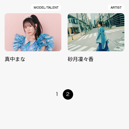
MODEL/TALENT
ARTIST
真中まな
砂月凜々香
1
2