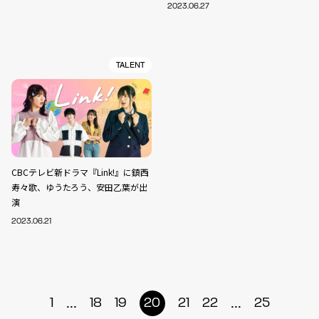
2023.06.27
TALENT
CBCテレビ新ドラマ『Link!』に鎮西
寿々歌、ゆうたろう、安田乙葉が出
演
2023.06.21
...
...
1
18
19
20
21
22
25