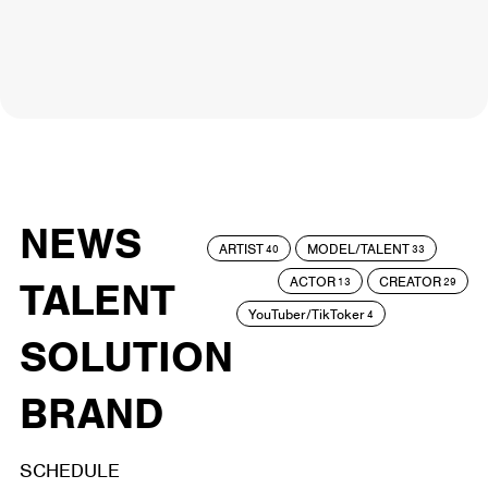
NEWS
ARTIST
MODEL/TALENT
40
33
ACTOR
CREATOR
TALENT
13
29
YouTuber/TikToker
4
SOLUTION
BRAND
SCHEDULE