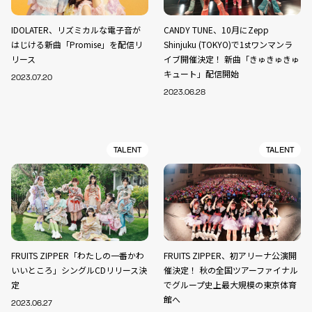
IDOLATER、リズミカルな電子音が
CANDY TUNE、10月にZepp
はじける新曲「Promise」を配信リ
Shinjuku (TOKYO)で1stワンマンラ
リース
イブ開催決定！ 新曲「きゅきゅきゅ
キュート」配信開始
2023.07.20
2023.06.28
TALENT
TALENT
FRUITS ZIPPER「わたしの一番かわ
FRUITS ZIPPER、初アリーナ公演開
いいところ」シングルCDリリース決
催決定！ 秋の全国ツアーファイナル
定
でグループ史上最大規模の東京体育
館へ
2023.06.27