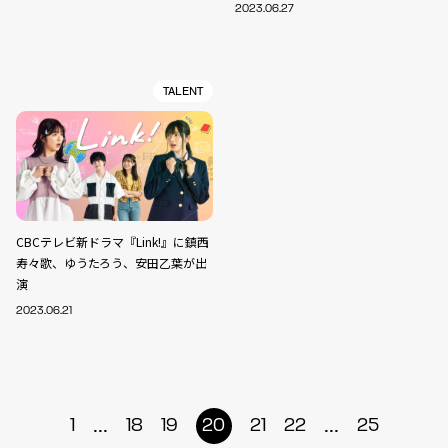
2023.06.27
TALENT
CBCテレビ新ドラマ『Link!』に鎮西
寿々歌、ゆうたろう、安田乙葉が出
演
2023.06.21
...
...
1
18
19
20
21
22
25