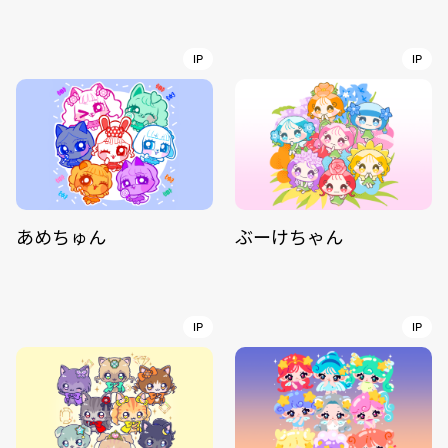
IP
IP
あめちゅん
ぶーけちゃん
IP
IP