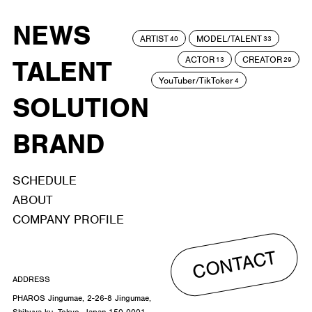
NEWS
ARTIST
MODEL/TALENT
40
33
ACTOR
CREATOR
TALENT
13
29
YouTuber/TikToker
4
SOLUTION
BRAND
SCHEDULE
ABOUT
COMPANY PROFILE
CONTACT
ADDRESS
PHAROS Jingumae, 2-26-8 Jingumae,