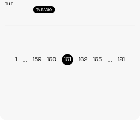
TUE
TV.RADIO
...
...
1
159
160
161
162
163
181