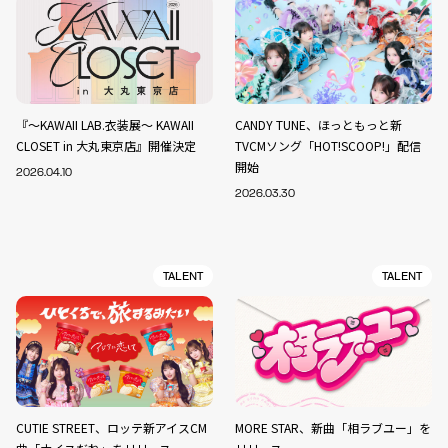
『～KAWAII LAB.衣装展～ KAWAII
CANDY TUNE、ほっともっと新
CLOSET in 大丸東京店』開催決定
TVCMソング「HOT!SCOOP!」配信
開始
2026.04.10
2026.03.30
TALENT
TALENT
CUTIE STREET、ロッテ新アイスCM
MORE STAR、新曲「相ラブユー」を