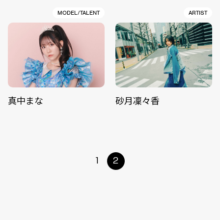
MODEL/TALENT
ARTIST
真中まな
砂月凜々香
1
2