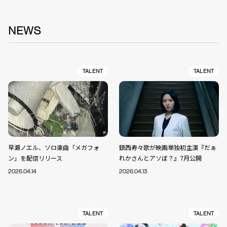
NEWS
TALENT
TALENT
早瀬ノエル、ソロ楽曲「メガフォ
鎮西寿々歌が映画単独初主演『だぁ
ン」を配信リリース
れかさんとアソぼ？』7月公開
2026.04.14
2026.04.13
TALENT
TALENT