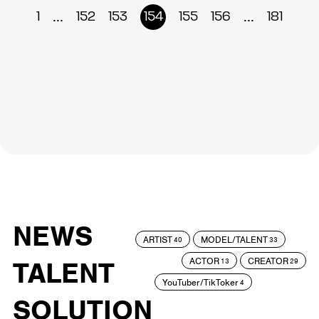
...
...
1
152
153
154
155
156
181
NEWS
ARTIST
MODEL/TALENT
40
33
ACTOR
CREATOR
TALENT
13
29
YouTuber/TikToker
4
SOLUTION