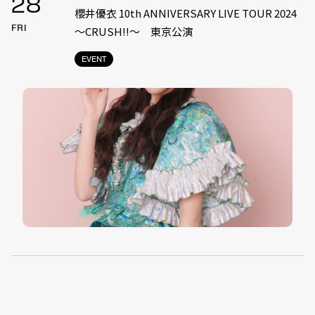
28
櫻井優衣 10th ANNIVERSARY LIVE TOUR 2024
FRI
〜CRUSH!!〜 東京公演
EVENT