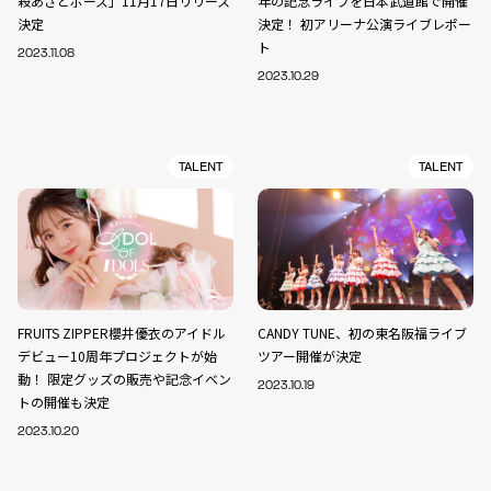
殺あざとポーズ」11月17日リリース
年の記念ライブを日本武道館で開催
決定
決定！ 初アリーナ公演ライブレポー
ト
2023.11.08
2023.10.29
TALENT
TALENT
FRUITS ZIPPER櫻井優衣のアイドル
CANDY TUNE、初の東名阪福ライブ
デビュー10周年プロジェクトが始
ツアー開催が決定
動！ 限定グッズの販売や記念イベン
2023.10.19
トの開催も決定
2023.10.20