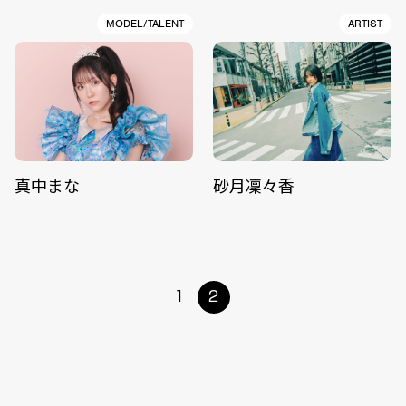
MODEL/TALENT
ARTIST
真中まな
砂月凜々香
1
2