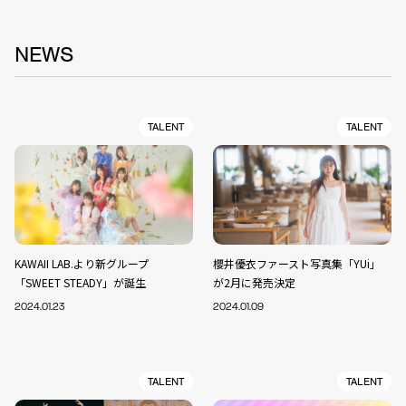
NEWS
TALENT
TALENT
KAWAII LAB.より新グループ
櫻井優衣ファースト写真集「YUi」
「SWEET STEADY」が誕生
が2月に発売決定
2024.01.23
2024.01.09
TALENT
TALENT