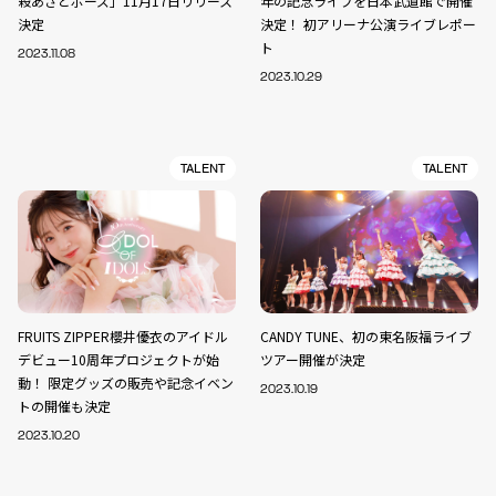
殺あざとポーズ」11月17日リリース
年の記念ライブを日本武道館で開催
決定
決定！ 初アリーナ公演ライブレポー
ト
2023.11.08
2023.10.29
TALENT
TALENT
FRUITS ZIPPER櫻井優衣のアイドル
CANDY TUNE、初の東名阪福ライブ
デビュー10周年プロジェクトが始
ツアー開催が決定
動！ 限定グッズの販売や記念イベン
2023.10.19
トの開催も決定
2023.10.20