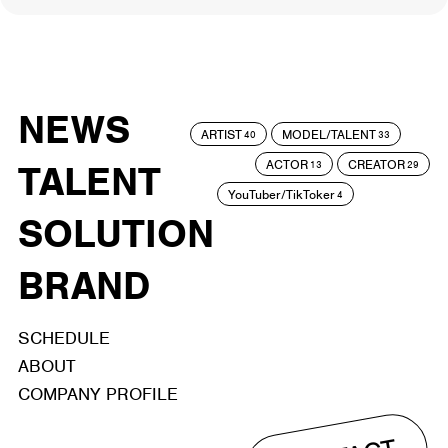
NEWS
ARTIST
MODEL/TALENT
40
33
ACTOR
CREATOR
TALENT
13
29
YouTuber/TikToker
4
SOLUTION
BRAND
SCHEDULE
ABOUT
COMPANY PROFILE