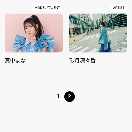
MODEL/TALENT
ARTIST
真中まな
砂月凜々香
1
2