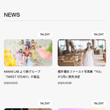
NEWS
TALENT
TALENT
KAWAII LAB.より新グループ
櫻井優衣ファースト写真集「YUi」
「SWEET STEADY」が誕生
が2月に発売決定
2024.01.23
2024.01.09
TALENT
TALENT