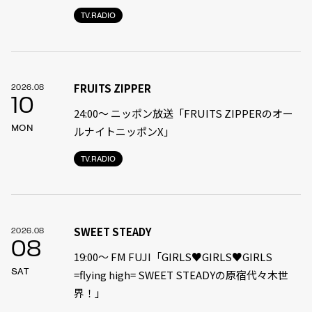
TV.RADIO
FRUITS ZIPPER
2026.08
10
24:00〜 ニッポン放送「FRUITS ZIPPERのオー
MON
ルナイトニッポンX」
TV.RADIO
SWEET STEADY
2026.08
08
19:00〜 FM FUJI「GIRLS♥GIRLS♥GIRLS
SAT
=flying high= SWEET STEADYの原宿代々木世
界！」