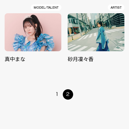
MODEL/TALENT
ARTIST
真中まな
砂月凜々香
1
2