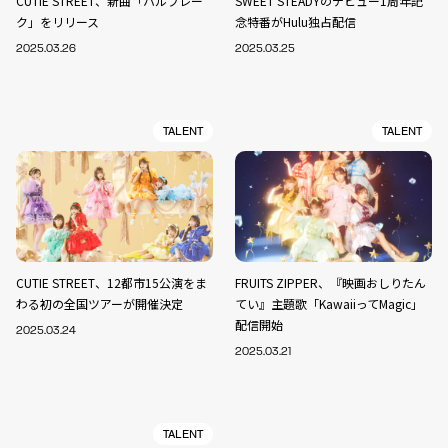
CUTIE STREET、新曲「ハルフレー
SWEET STEADYのデビュー1周年記
ク」をリリース
念特番がHulu独占配信
2025.03.26
2025.03.25
TALENT
TALENT
CUTIE STREET、12都市15公演をま
FRUITS ZIPPER、『映画おしりたん
わる初の全国ツアーが開催決定
てい』主題歌「KawaiiってMagic」
配信開始
2025.03.24
2025.03.21
TALENT