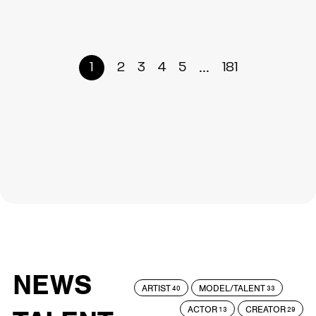
...
1
2
3
4
5
181
NEWS
ARTIST
MODEL/TALENT
40
33
ACTOR
CREATOR
13
29