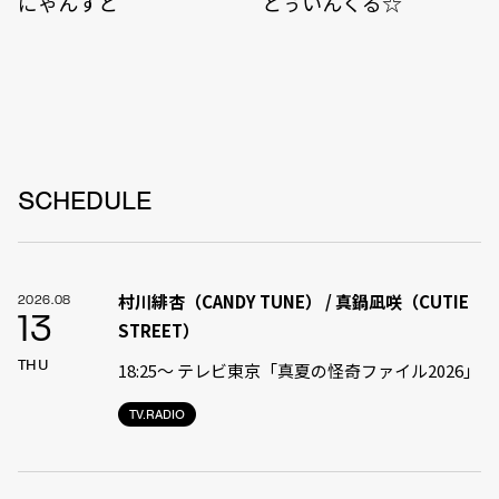
にゃんすと
とぅいんくる☆
SCHEDULE
村川緋杏（CANDY TUNE） / 真鍋凪咲（CUTIE
2026.08
13
STREET）
THU
18:25〜 テレビ東京「真夏の怪奇ファイル2026」
TV.RADIO