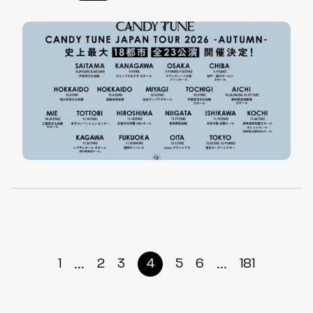
...
...
1
2
3
4
5
6
181