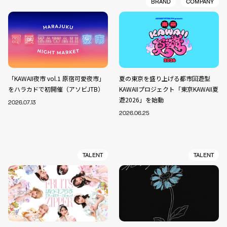
BRAND
COMPANY
「KAWAII夜市 vol.1 原宿可愛夜市」
夏の東京を盛り上げる都市回遊型
をハラカドで初開催（アソビJTB）
KAWAIIプロジェクト「東京KAWAII夏
遊2026」を始動
2026.07.13
2026.06.25
TALENT
TALENT