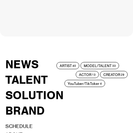
NEWS
ARTIST
MODEL/TALENT
40
33
ACTOR
CREATOR
TALENT
13
29
YouTuber/TikToker
4
SOLUTION
BRAND
SCHEDULE