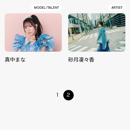
MODEL/TALENT
ARTIST
真中まな
砂月凜々香
1
2