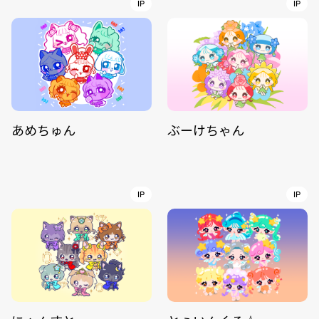
IP
IP
あめちゅん
ぶーけちゃん
IP
IP