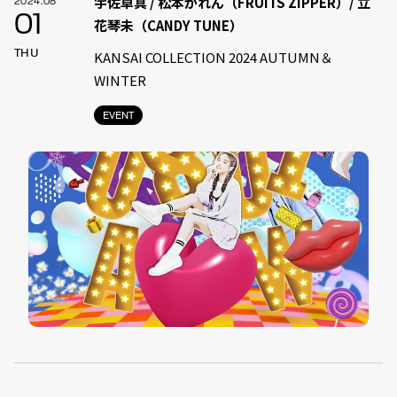
宇佐卓真 / 松本かれん（FRUITS ZIPPER）/ 立
2024.08
01
花琴未（CANDY TUNE）
THU
KANSAI COLLECTION 2024 AUTUMN＆
WINTER
EVENT