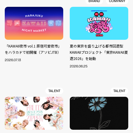
BRAND
COMPANY
「KAWAII夜市 vol.1 原宿可愛夜市」
夏の東京を盛り上げる都市回遊型
をハラカドで初開催（アソビJTB）
KAWAIIプロジェクト「東京KAWAII夏
遊2026」を始動
2026.07.13
2026.06.25
TALENT
TALENT