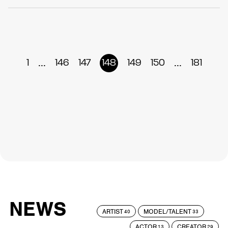
...
...
1
146
147
148
149
150
181
NEWS
ARTIST
MODEL/TALENT
40
33
ACTOR
CREATOR
13
29