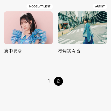
MODEL/TALENT
ARTIST
真中まな
砂月凜々香
1
2