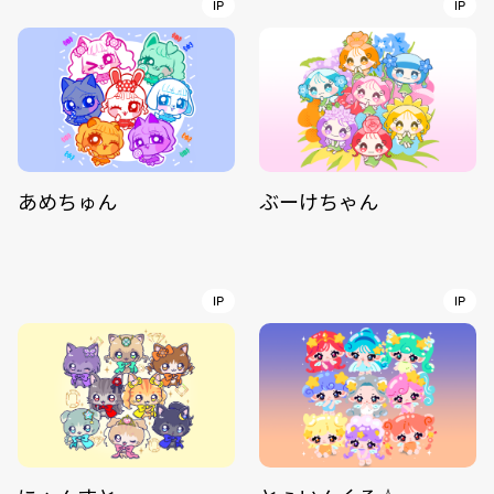
IP
IP
あめちゅん
ぶーけちゃん
IP
IP