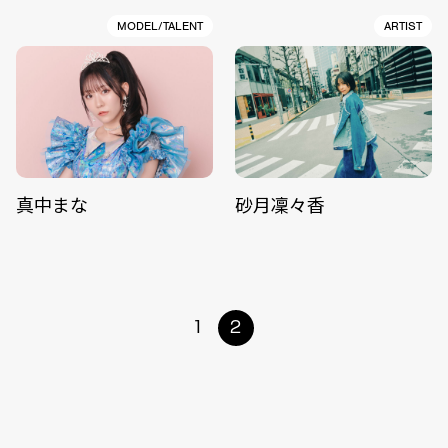
MODEL/TALENT
ARTIST
真中まな
砂月凜々香
1
2