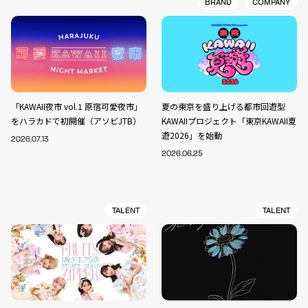
BRAND
COMPANY
「KAWAII夜市 vol.1 原宿可愛夜市」
夏の東京を盛り上げる都市回遊型
をハラカドで初開催（アソビJTB）
KAWAIIプロジェクト「東京KAWAII夏
遊2026」を始動
2026.07.13
2026.06.25
TALENT
TALENT