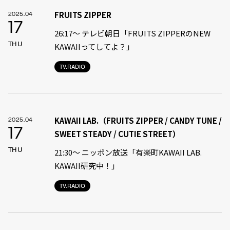
FRUITS ZIPPER
2025.04
17
26:17～ テレビ朝日「FRUITS ZIPPERのNEW
THU
KAWAIIってしてよ？」
TV.RADIO
KAWAII LAB.（FRUITS ZIPPER / CANDY TUNE /
2025.04
17
SWEET STEADY / CUTIE STREET）
THU
21:30〜 ニッポン放送「有楽町KAWAII LAB.
KAWAII研究中！」
TV.RADIO