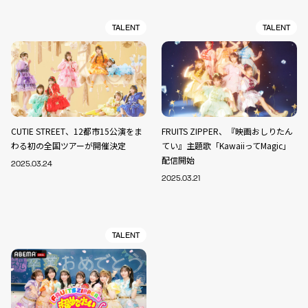
TALENT
TALENT
CUTIE STREET、12都市15公演をま
FRUITS ZIPPER、『映画おしりたん
わる初の全国ツアーが開催決定
てい』主題歌「KawaiiってMagic」
配信開始
2025.03.24
2025.03.21
TALENT