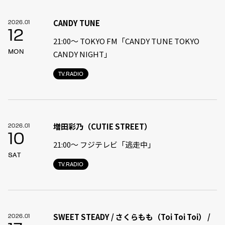
CANDY TUNE
2026.01
12
21:00〜 TOKYO FM「CANDY TUNE TOKYO
MON
CANDY NIGHT」
TV.RADIO
増田彩乃（CUTIE STREET）
2026.01
10
21:00〜 フジテレビ「逃走中」
SAT
TV.RADIO
SWEET STEADY / さくらもも（Toi Toi Toi） /
2026.01