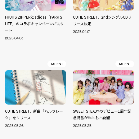
FRUITS ZIPPERとadidas「PARK ST
CUTIE STREET、2ndシングルCDリ
LITE」のコラボキャンペーンがスタ
リース決定
ート
2025.04.01
2025.04.03
TALENT
TALENT
CUTIE STREET、新曲「ハルフレー
SWEET STEADYのデビュー1周年記
ク」をリリース
念特番がHulu独占配信
2025.03.26
2025.03.25