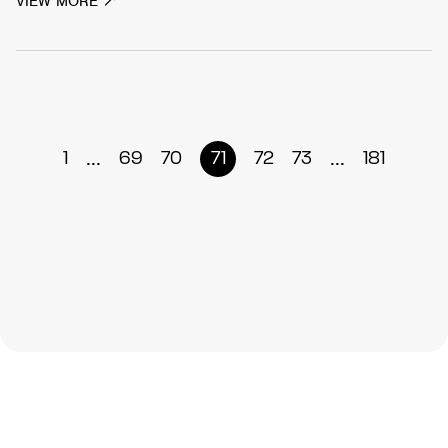
VIEW MORE
...
...
1
69
70
71
72
73
181