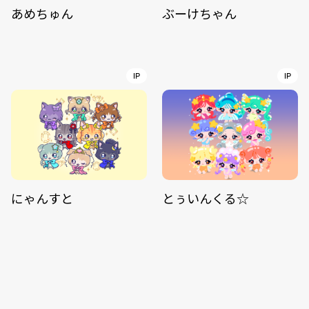
あめちゅん
ぶーけちゃん
IP
IP
にゃんすと
とぅいんくる☆