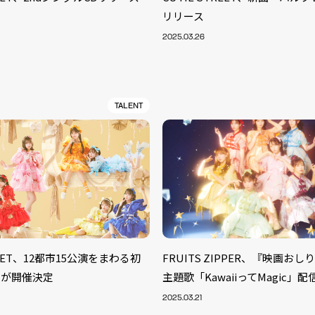
リリース
2025.03.26
TALENT
TREET、12都市15公演をまわる初
FRUITS ZIPPER、『映画お
S
ーが開催決定
主題歌「KawaiiってMagic」
ARTIST
MODEL/T
40
2025.03.21
ACTOR
13