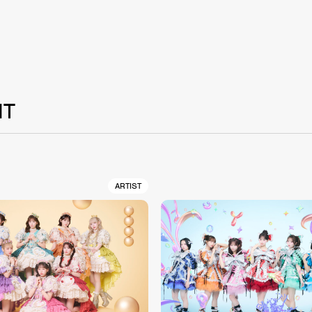
NT
ARTIST