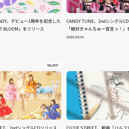
TEADY、デビュー1周年を記念した
CANDY TUNE、2ndシングル
T BLOOM」をリリース
「絶対きゃんちゅー宣言っ！」
2025.04.04
TALENT
TREET、2ndシングルCDリリース
CUTIE STREET、新曲「ハル