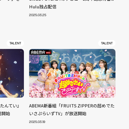
Hulu独占配信
2025.03.25
TALENT
TALENT
しりたんてい』
ABEMA新番組「FRUITS ZIPPERの超めでた
配信開始
いさぷらいずTV」が放送開始
ALENT
33
2025.03.19
CREATOR
29