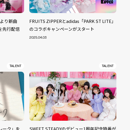
CDより新曲
FRUITS ZIPPERとadidas「PARK ST LITE」
を先行配信
のコラボキャンペーンがスタート
2025.04.03
TALENT
TALENT
フレーク」を
SWEET STEADYのデビュー1周年記念特番が