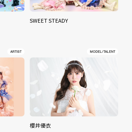
SWEET STEADY
ARTIST
MODEL/TALENT
櫻井優衣