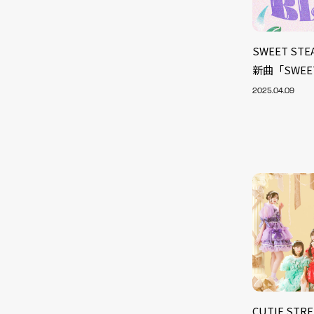
SWEET S
新曲「SWEE
2025.04.09
CUTIE S