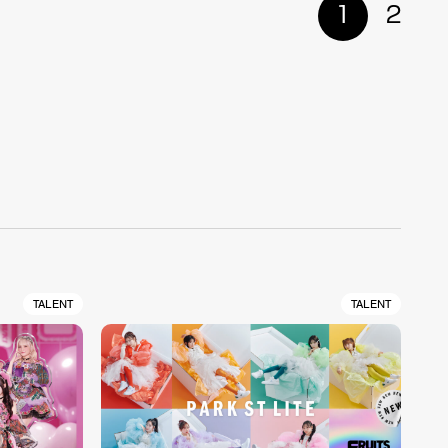
1
2
TALENT
TALENT