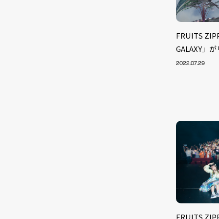
FRUITS ZI
GALAXY」
2022.07.29
FRUITS Z