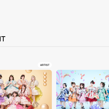
NT
ARTIST