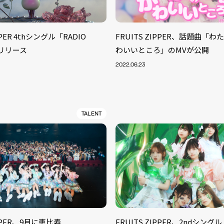
PPER 4thシングル「RADIO
FRUITS ZIPPER、話題曲「
がリリース
わいいところ」のMVが公開
2022.06.23
TALENT
IPPER、9月に恵比寿
FRUITS ZIPPER、2ndシン