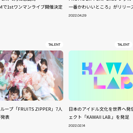
OOMで1stワンマンライブ開催決定
一番かわいいところ」がリリー
2022.04.29
TALENT
TALENT
ープ「FRUITS ZIPPER」7人
日本のアイドル文化を世界へ発
S
が発表
ェクト「KAWAII LAB.」を発足
ARTIST
MODEL/T
40
2022.02.14
ACTOR
13