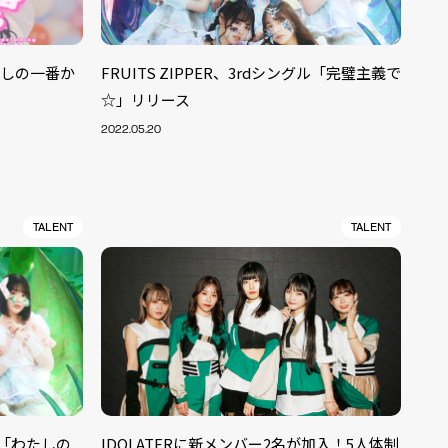
わたしの一番か
FRUITS ZIPPER、3rdシングル「完璧主義で
☆」リリース
2022.05.20
TALENT
TALENT
グル「わたしの
IDOLATERに新メンバー2名が加入！5人体制