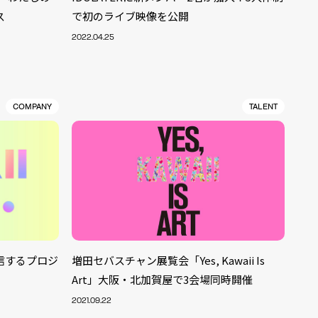
ス
で初のライブ映像を公開
2022.04.25
COMPANY
TALENT
信するプロジ
増田セバスチャン展覧会「Yes, Kawaii Is
Art」大阪・北加賀屋で3会場同時開催
ALENT
33
2021.09.22
CREATOR
29