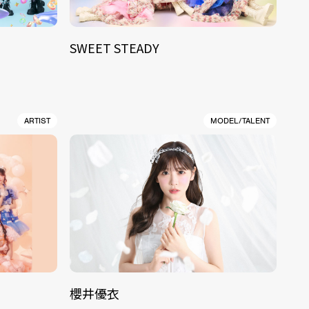
SWEET STEADY
ARTIST
MODEL/TALENT
櫻井優衣