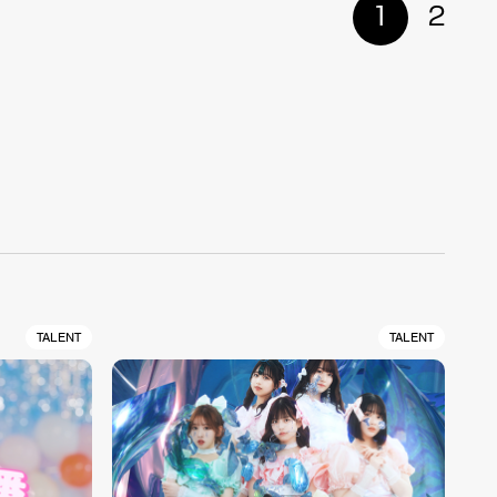
1
2
TALENT
TALENT