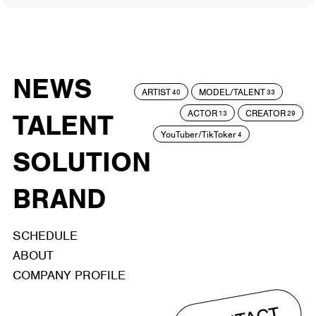
NEWS
ARTIST
MODEL/TALENT
40
33
ACTOR
CREATOR
TALENT
13
29
YouTuber/TikToker
4
SOLUTION
BRAND
SCHEDULE
ABOUT
COMPANY PROFILE