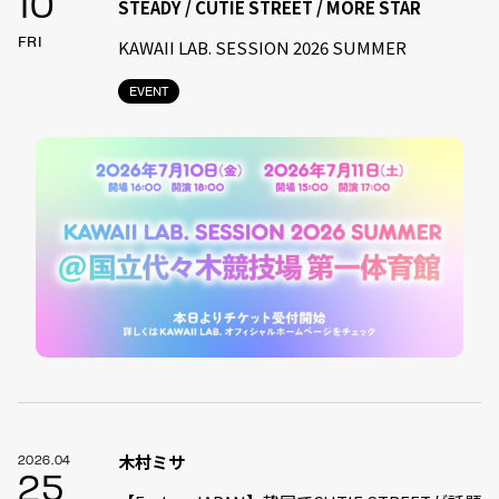
10
STEADY / CUTIE STREET / MORE STAR
FRI
KAWAII LAB. SESSION 2026 SUMMER
EVENT
木村ミサ
2026.04
25