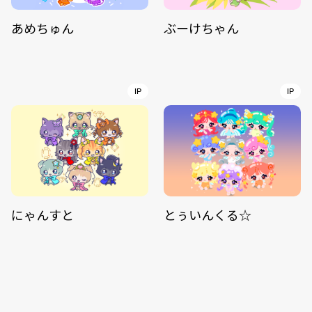
あめちゅん
ぶーけちゃん
IP
IP
にゃんすと
とぅいんくる☆