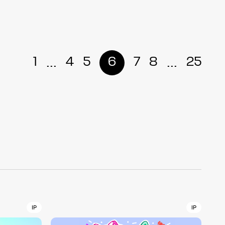
r
4
...
...
1
4
5
6
7
8
25
CONTACT
S
Jingumae, 2-26-8 Jingumae,
ku, Tokyo, Japan 150-0001
IP
IP