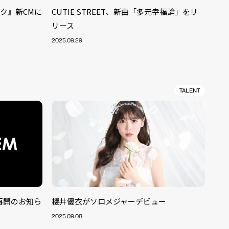
ワーク』新CMに
CUTIE STREET、新曲「多元幸福論」をリ
リース
2025.09.29
TALENT
活動再開のお知ら
櫻井優衣がソロメジャーデビュー
ALENT
33
2025.09.08
CREATOR
29