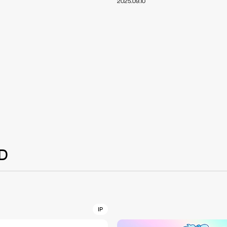
2025.09.10
NT
YouTuber/TikToke
TION
ND
D
ADDRES
PHAROS 
COMPANY PROFILE
Shibuya-
IP