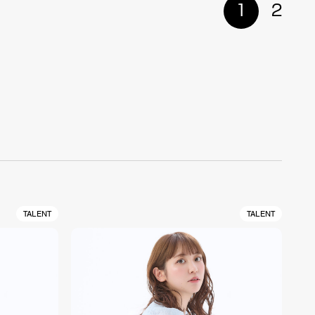
1
2
TALENT
TALENT