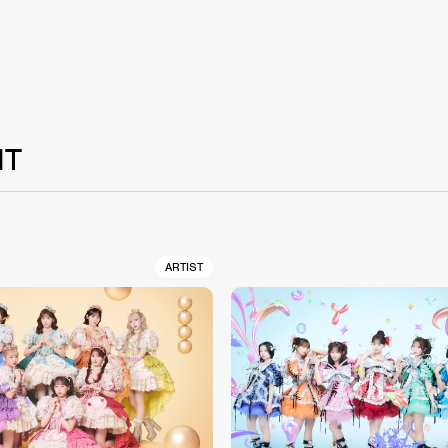
NT
ARTIST