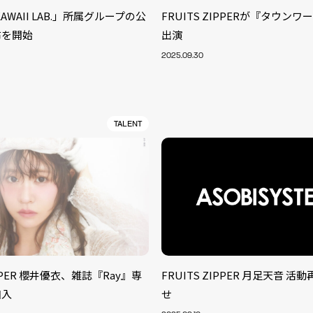
KAWAII LAB.」所属グループの公
FRUITS ZIPPERが『タウン
布を開始
出演
2025.09.30
TALENT
S
IPPER 櫻井優衣、雑誌『Ray』専
FRUITS ZIPPER 月足天音 
ARTIST
MODEL/T
40
加入
せ
ACTOR
13