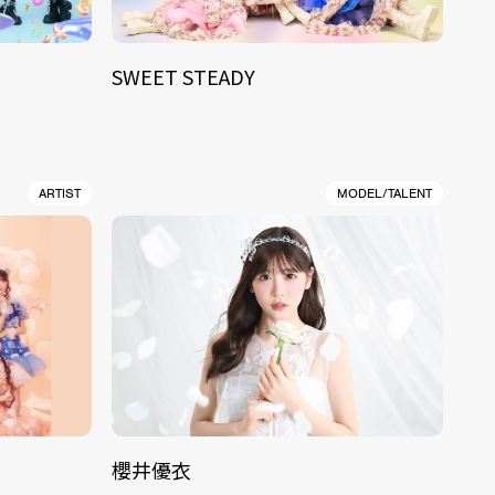
SWEET STEADY
ARTIST
MODEL/TALENT
櫻井優衣