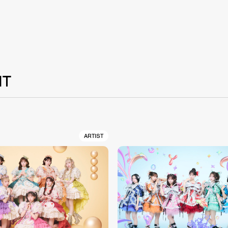
NT
ARTIST