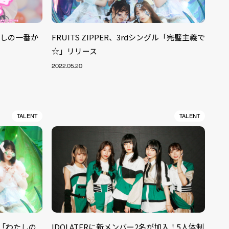
わたしの一番か
FRUITS ZIPPER、3rdシングル「完璧主義で
☆」リリース
2022.05.20
TALENT
TALENT
グル「わたしの
IDOLATERに新メンバー2名が加入！5人体制