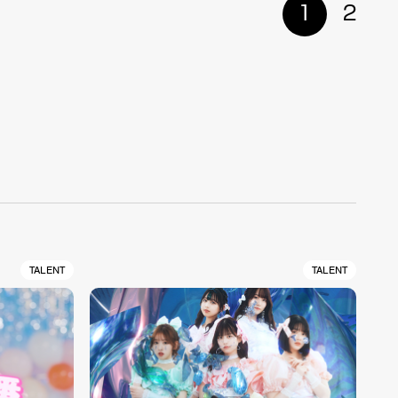
1
2
TALENT
TALENT