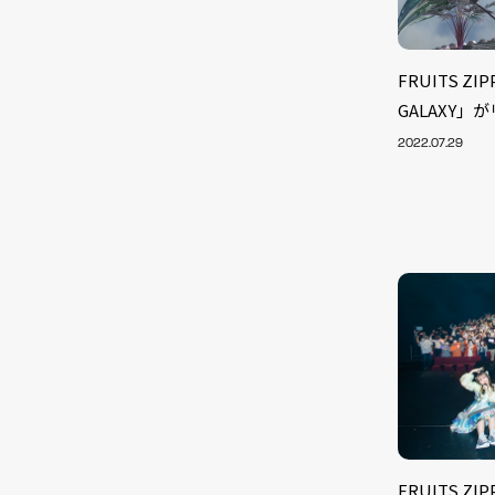
FRUITS ZI
GALAXY」
2022.07.29
FRUITS Z