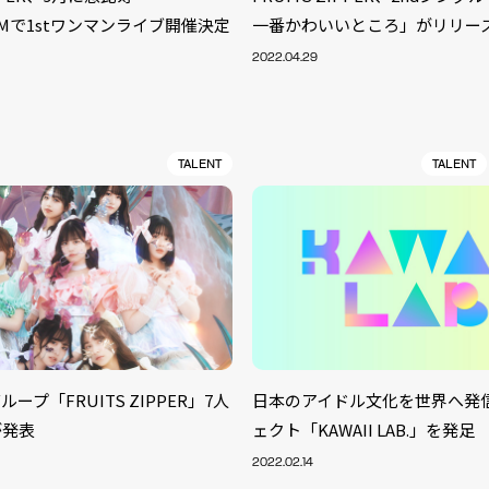
OOMで1stワンマンライブ開催決定
一番かわいいところ」がリリー
2022.04.29
TALENT
TALENT
ープ「FRUITS ZIPPER」7人
日本のアイドル文化を世界へ発
S
が発表
ェクト「KAWAII LAB.」を発足
ARTIST
MODEL/T
40
2022.02.14
ACTOR
13