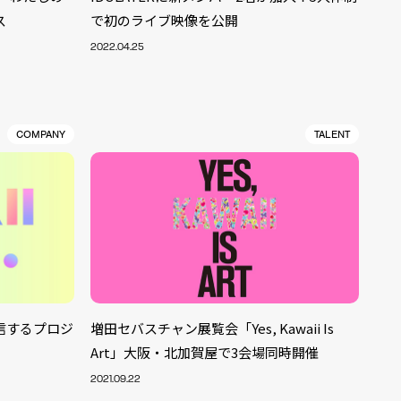
ス
で初のライブ映像を公開
2022.04.25
COMPANY
TALENT
信するプロジ
増田セバスチャン展覧会「Yes, Kawaii Is
Art」大阪・北加賀屋で3会場同時開催
ALENT
33
2021.09.22
CREATOR
29