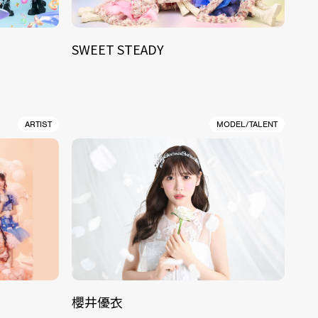
SWEET STEADY
ARTIST
MODEL/TALENT
櫻井優衣