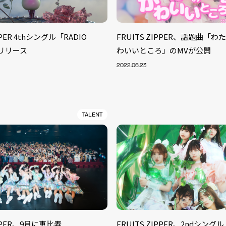
PPER 4thシングル「RADIO
FRUITS ZIPPER、話題曲「
がリリース
わいいところ」のMVが公開
2022.06.23
TALENT
IPPER、9月に恵比寿
FRUITS ZIPPER、2ndシン