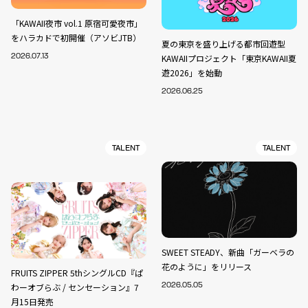
「KAWAII夜市 vol.1 原宿可愛夜市」
をハラカドで初開催（アソビJTB）
夏の東京を盛り上げる都市回遊型
2026.07.13
KAWAIIプロジェクト「東京KAWAII夏
遊2026」を始動
2026.06.25
TALENT
TALENT
SWEET STEADY、新曲「ガーベラの
花のように」をリリース
FRUITS ZIPPER 5thシングルCD『ぱ
わーオブらぶ / センセーション』7
2026.05.05
月15日発売