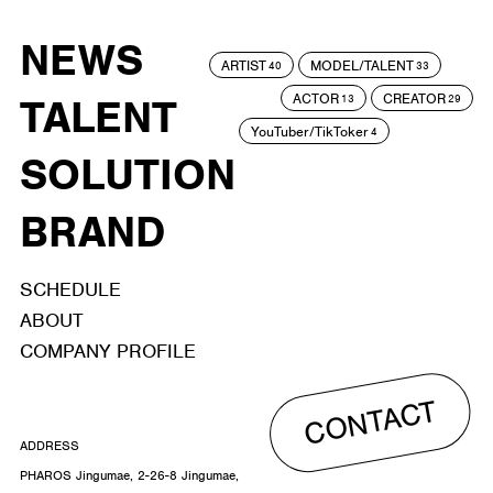
NEWS
ARTIST
MODEL/TALENT
40
33
ACTOR
CREATOR
TALENT
13
29
YouTuber/TikToker
4
SOLUTION
BRAND
SCHEDULE
ABOUT
COMPANY PROFILE
CONTACT
ADDRESS
PHAROS Jingumae, 2-26-8 Jingumae,