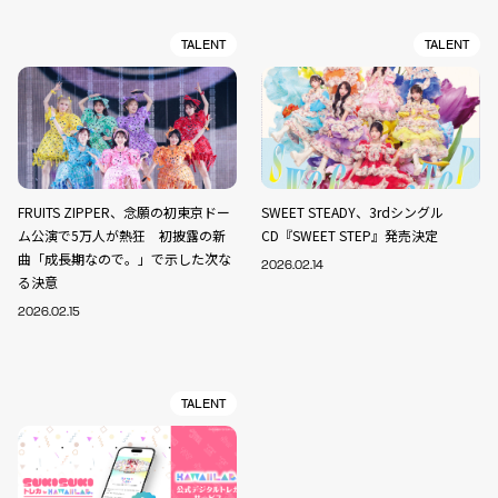
TALENT
TALENT
FRUITS ZIPPER、念願の初東京ドー
SWEET STEADY、3rdシングル
ム公演で5万人が熱狂 初披露の新
CD『SWEET STEP』発売決定
曲「成長期なので。」で示した次な
2026.02.14
る決意
2026.02.15
TALENT