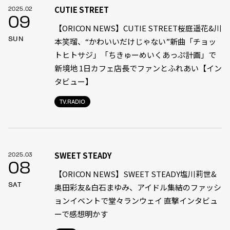
CUTIE STREET
2025.02
09
【ORICON NEWS】CUTIE STREET桜庭遥花&川
SUN
本笑瑠、“かわいいだけじゃない”新曲「チョッ
トヒトサジ」「ちきゅーめいくあっぷ計画」で
新境地 1日カフェ店長でファンとふれあい【イン
タビュー】
TV.RADIO
SWEET STEADY
2025.03
08
【ORICON NEWS】SWEET STEADY塩川莉世&
SAT
奥田彩友&白石まゆみ、アイドル集結のファッシ
ョンイベントで堂々ランウェイ 直撃インタビュ
ーで感想明かす