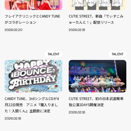
フレイアクリニックとCANDY TUNE
CUTIE STREET、新曲「でぃすこみ
がコラボレーション
ゅーたんと！」配信リリース
2026.02.20
2026.02.18
TALENT
TALENT
CANDY TUNE、3rdシングルCDが4
CUTIE STREET、初の日本武道館単
月22日発売 アニメ『魔入りまし
独公演2DAYS開催決定
た！入間くん』主題歌に決定
2026.02.18
2026.02.18