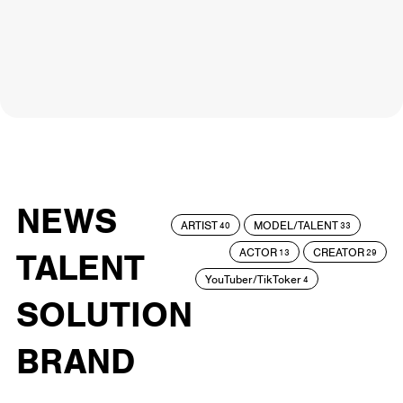
NEWS
ARTIST
MODEL/TALENT
40
33
ACTOR
CREATOR
TALENT
13
29
YouTuber/TikToker
4
SOLUTION
BRAND