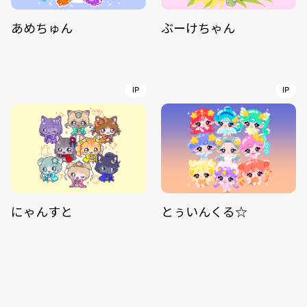
あめちゅん
ぶーけちゃん
IP
IP
にゃんすと
とぅいんくる☆